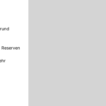
 rund
n Reserven
ehr