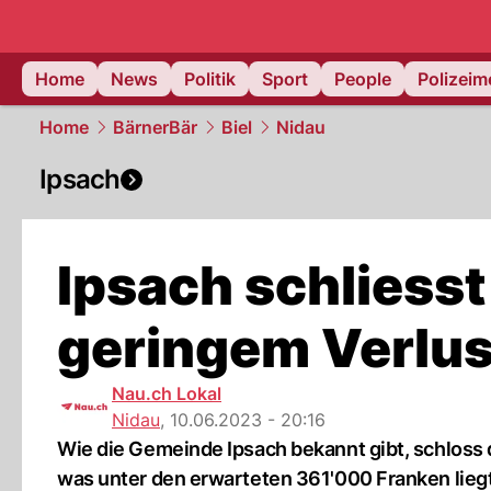
Home
News
Politik
Sport
People
Polizei
Home
BärnerBär
Biel
Nidau
Ipsach
Ipsach schliess
geringem Verlus
Nau.ch Lokal
Nidau
,
10.06.2023 - 20:16
Wie die Gemeinde Ipsach bekannt gibt, schloss
was unter den erwarteten 361'000 Franken liegt