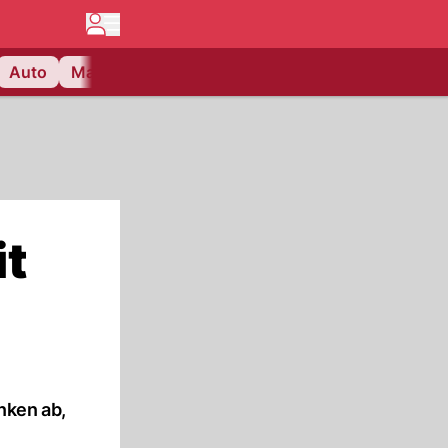
Auto
Matchcenter
Videos
Nau Plus
Lifestyle
it
nken ab,