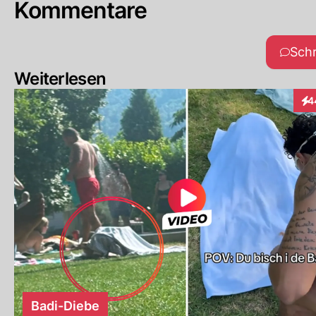
Kommentare
Sch
Weiterlesen
4
Int
Badi-Diebe