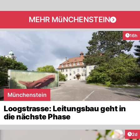
MEHR MüNCHENSTEIN
Artik
16h
Münchenstein
Loogstrasse: Leitungsbau geht in
die nächste Phase
Arti
2d