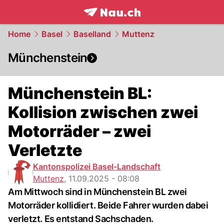
frontpage.
NAU.ch
Home
Basel
Baselland
Muttenz
Münchenstein
Münchenstein BL:
Kollision zwischen zwei
Motorräder – zwei
Verletzte
Kantonspolizei Basel-Landschaft
Muttenz
,
11.09.2025 - 08:08
Am Mittwoch sind in Münchenstein BL zwei
Motorräder kollidiert. Beide Fahrer wurden dabei
verletzt. Es entstand Sachschaden.