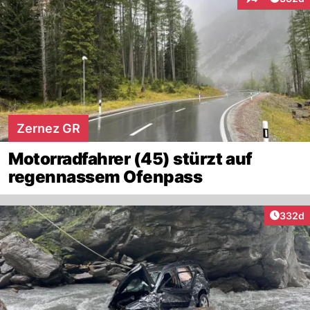
Interaktionen
Zernez GR
Motorradfahrer (45) stürzt auf
regennassem Ofenpass
Artikel
332d