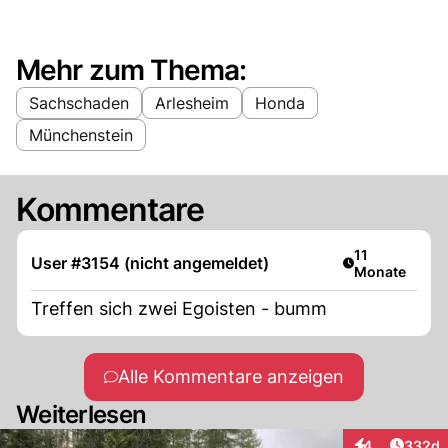
Mehr zum Thema:
Sachschaden
Arlesheim
Honda
Münchenstein
Kommentare
Artikel veröffe
11
User #3154 (nicht angemeldet)
Monate
Treffen sich zwei Egoisten - bumm
Alle Kommentare anzeigen
Weiterlesen
Artikel
4
332d