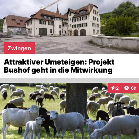
Zwingen
Attraktiver Umsteigen: Projekt
Bushof geht in die Mitwirkung
Artik
12
16h
Interaktionen