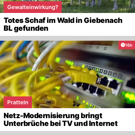
Gewalteinwirkung?
Totes Schaf im Wald in Giebenach
BL gefunden
Artik
16h
Pratteln
Netz-Modernisierung bringt
Unterbrüche bei TV und Internet