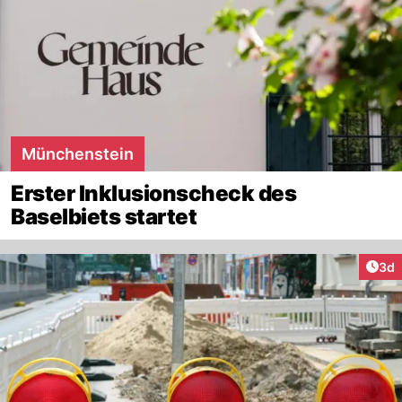
Münchenstein
Erster Inklusionscheck des
Baselbiets startet
Arti
3d