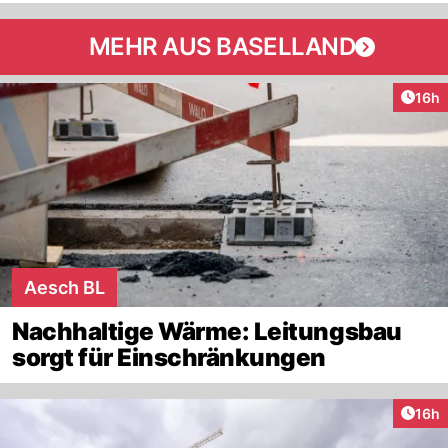
MEHR AUS BASELLAND
Artik
16h
Aesch BL
Nachhaltige Wärme: Leitungsbau
sorgt für Einschränkungen
Artik
16h