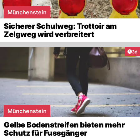
Münchenstein
Sicherer Schulweg: Trottoir am
Zelgweg wird verbreitert
Arti
3d
Münchenstein
Gelbe Bodenstreifen bieten mehr
Schutz für Fussgänger