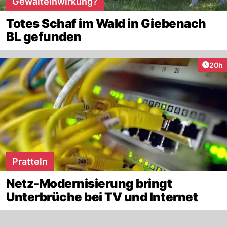
Gewalteinwirkung?
Totes Schaf im Wald in Giebenach
BL gefunden
Artik
20h
Pratteln
Netz-Modernisierung bringt
Unterbrüche bei TV und Internet