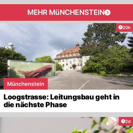
MEHR MüNCHENSTEIN
Artik
20h
Münchenstein
Loogstrasse: Leitungsbau geht in
die nächste Phase
Arti
2d