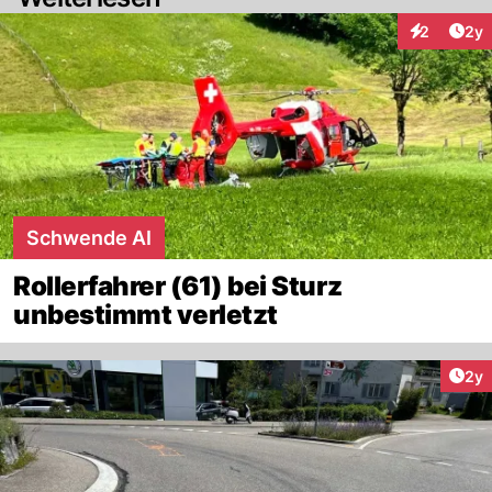
Arti
2
2y
Interaktion
Schwende AI
Rollerfahrer (61) bei Sturz
unbestimmt verletzt
Arti
2y