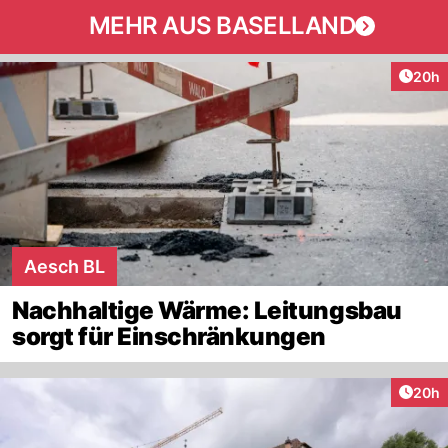
MEHR AUS BASELLAND
Artik
20h
Aesch BL
Nachhaltige Wärme: Leitungsbau
sorgt für Einschränkungen
Artik
20h