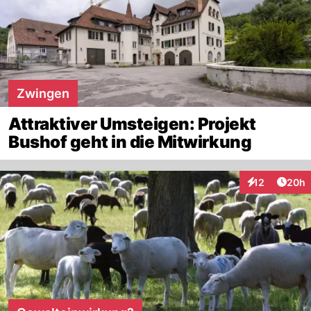
Zwingen
Attraktiver Umsteigen: Projekt
Bushof geht in die Mitwirkung
Artik
12
20h
Interaktionen