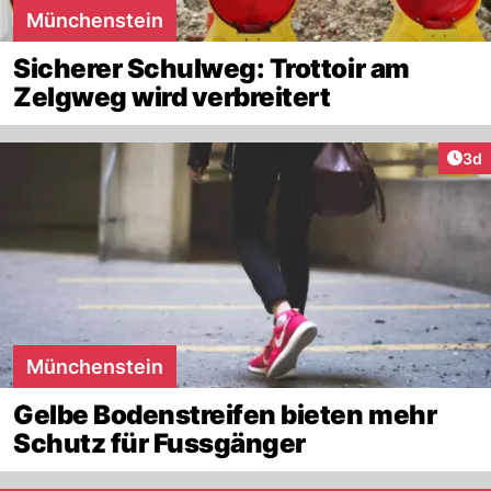
Münchenstein
Sicherer Schulweg: Trottoir am
Zelgweg wird verbreitert
Arti
3d
Münchenstein
Gelbe Bodenstreifen bieten mehr
Schutz für Fussgänger