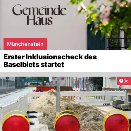
Münchenstein
Erster Inklusionscheck des
Baselbiets startet
Arti
3d