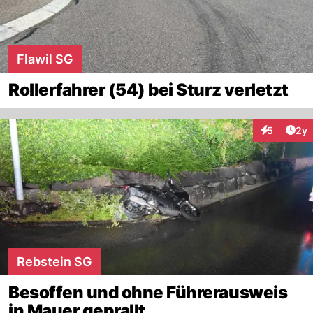
Flawil SG
Rollerfahrer (54) bei Sturz verletzt
Arti
5
2y
Interaktion
Rebstein SG
Besoffen und ohne Führerausweis
in Mauer geprallt