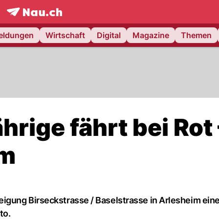
frontpage.
NAU.ch
meldungen
Wirtschaft
Digital
Magazine
Themen
hrige fährt bei Rot 
am
gung Birseckstrasse / Baselstrasse in Arlesheim eine 
to.