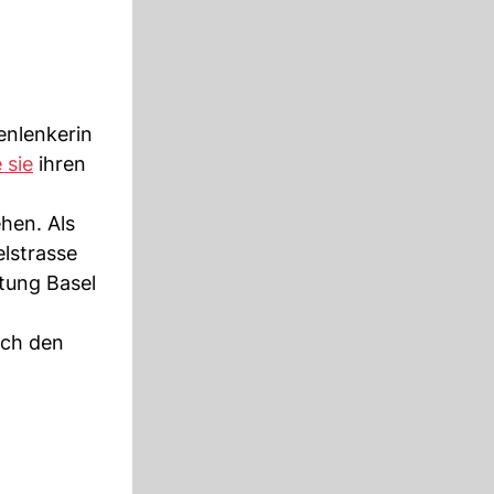
enlenkerin
 sie
ihren
hen. Als
elstrasse
htung Basel
rch den