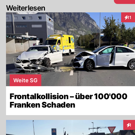
Weiterlesen
11
Inter
Weite SG
Frontalkollision – über 100'000
Franken Schaden
1
Inte