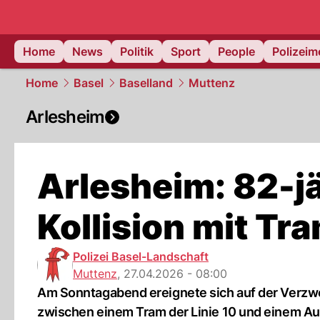
Home
News
Politik
Sport
People
Polizei
Home
Basel
Baselland
Muttenz
Arlesheim
Arlesheim: 82-jä
Kollision mit Tr
Polizei Basel-Landschaft
Muttenz
,
27.04.2026 - 08:00
Am Sonntagabend ereignete sich auf der Verzwei
zwischen einem Tram der Linie 10 und einem Au