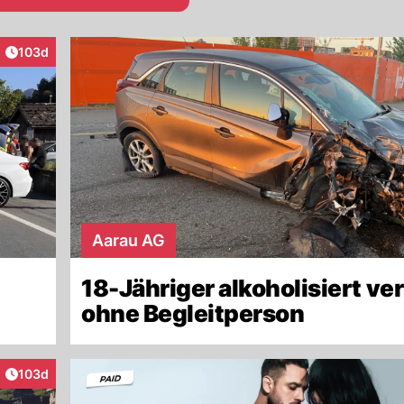
Artikel veröffentlicht:
103d
aktionen
Aarau AG
18-Jähriger alkoholisiert ver
ohne Begleitperson
Artikel veröffentlicht:
103d
raktionen