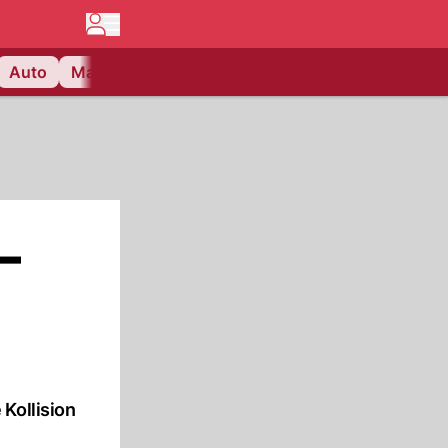
Auto
Matchcenter
Videos
Nau Plus
Lifestyle
–
Kollision