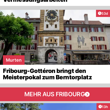
Artik
53d
Murten
Fribourg-Gottéron bringt den
Meisterpokal zum Berntorplatz
MEHR AUS FRIBOURG
Artik
13h