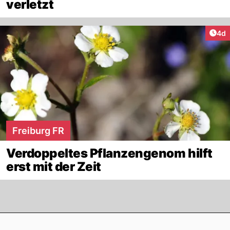
verletzt
Arti
4d
Freiburg FR
Verdoppeltes Pflanzengenom hilft
erst mit der Zeit
Footer