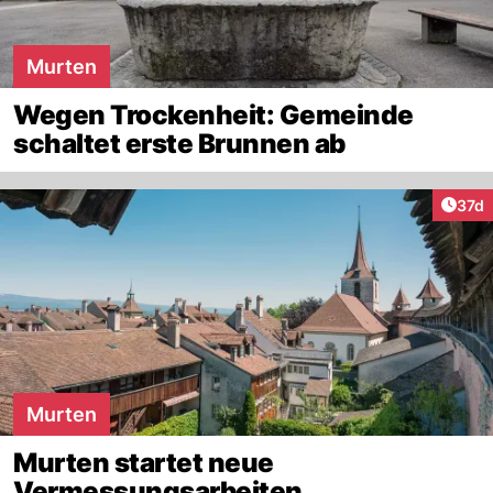
Murten
Wegen Trockenheit: Gemeinde
schaltet erste Brunnen ab
Artik
37d
Murten
Murten startet neue
Vermessungsarbeiten