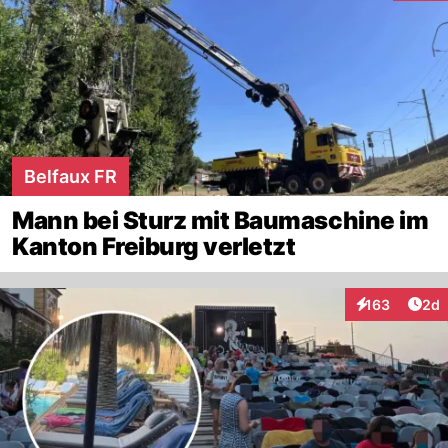
Belfaux FR
Mann bei Sturz mit Baumaschine im
Kanton Freiburg verletzt
Arti
163
2d
Interaktionen