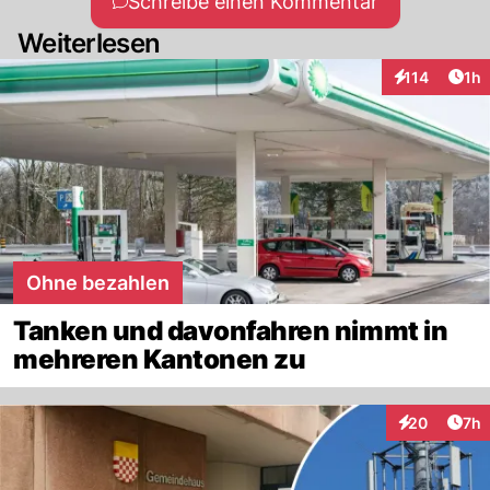
Schreibe einen Kommentar
Weiterlesen
Art
114
1h
Interaktionen
Ohne bezahlen
Tanken und davonfahren nimmt in
mehreren Kantonen zu
Arti
20
7h
Interaktionen