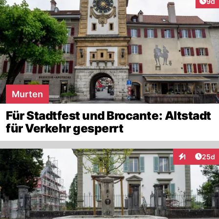
Arti
9d
Murten
Für Stadtfest und Brocante: Altstadt
für Verkehr gesperrt
Artik
1
25d
Interaktione