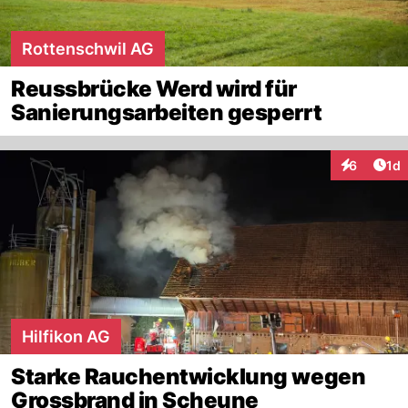
Rottenschwil AG
Reussbrücke Werd wird für
Sanierungsarbeiten gesperrt
Art
6
1d
Interaktion
Hilfikon AG
Starke Rauchentwicklung wegen
Grossbrand in Scheune