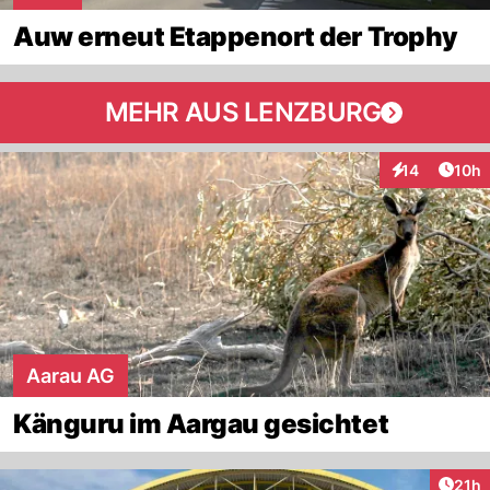
Auw erneut Etappenort der Trophy
MEHR AUS LENZBURG
Artik
14
10h
Interaktionen
Aarau AG
Känguru im Aargau gesichtet
Artik
21h