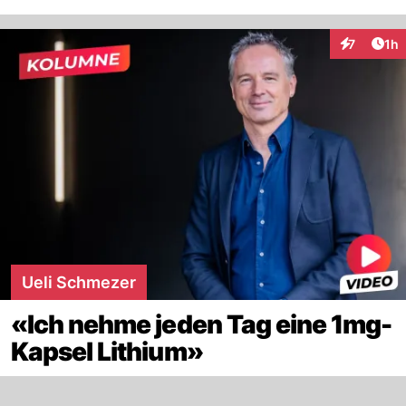
Art
7
1h
Interaktion
Ueli Schmezer
«Ich nehme jeden Tag eine 1mg-
Kapsel Lithium»