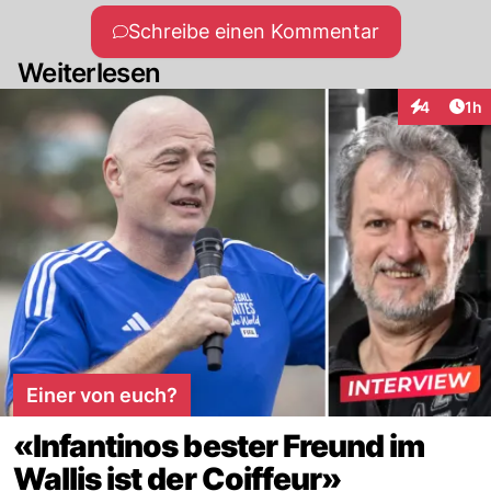
Schreibe einen Kommentar
Weiterlesen
Art
4
1h
Interaktion
Einer von euch?
«Infantinos bester Freund im
Wallis ist der Coiffeur»