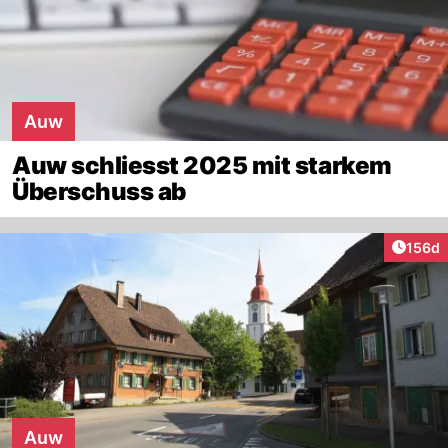
Auw
Auw schliesst 2025 mit starkem
Überschuss ab
Artike
156d
Auw