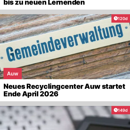
bis zu neuen Lernenden
Artike
120d
Auw
Neues Recyclingcenter Auw startet
Ende April 2026
Artike
149d