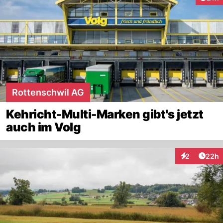
Rottenschwil AG
Kehricht-Multi-Marken gibt's jetzt
auch im Volg
Artik
2
22h
Interaktionen