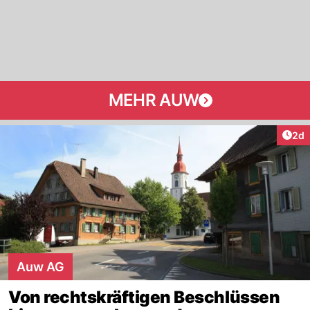
MEHR AUW
Arti
2d
Auw AG
Von rechtskräftigen Beschlüssen