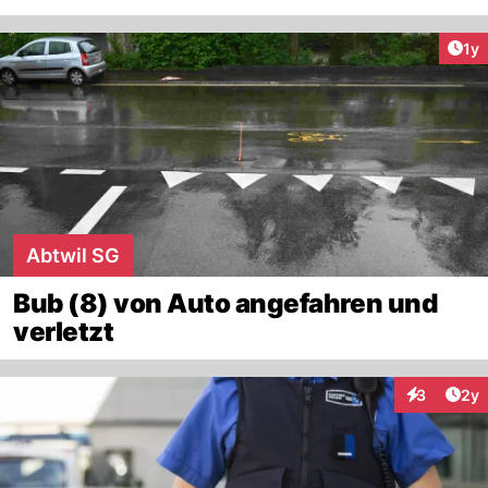
Art
1y
Abtwil SG
Bub (8) von Auto angefahren und
verletzt
Arti
3
2y
Interaktion