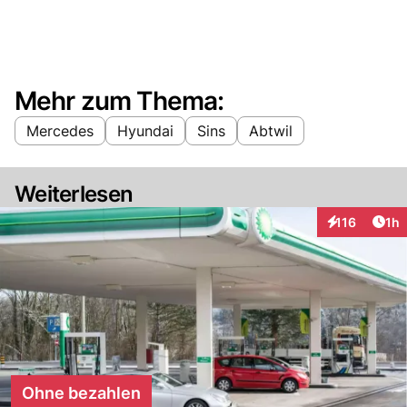
Mehr zum Thema:
Mercedes
Hyundai
Sins
Abtwil
Weiterlesen
Art
116
1h
Interaktionen
Ohne bezahlen