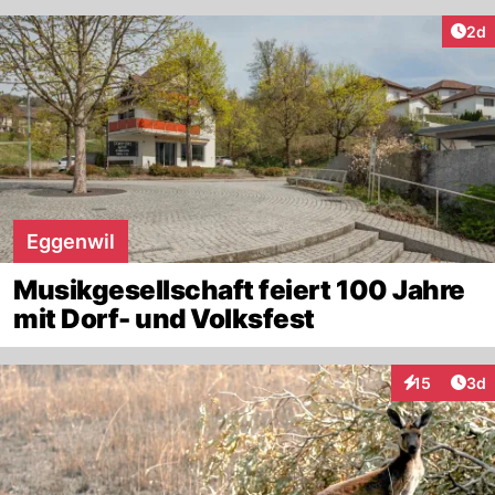
Arti
2d
Eggenwil
Musikgesellschaft feiert 100 Jahre
mit Dorf- und Volksfest
Arti
15
3d
Interaktione