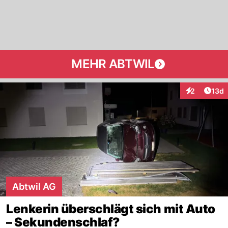
MEHR ABTWIL
Artik
2
13d
Interaktione
Abtwil AG
Lenkerin überschlägt sich mit Auto
– Sekundenschlaf?