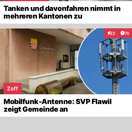
Tanken und davonfahren nimmt in
mehreren Kantonen zu
Arti
22
7h
Interaktionen
Zoff
Mobilfunk-Antenne: SVP Flawil
zeigt Gemeinde an