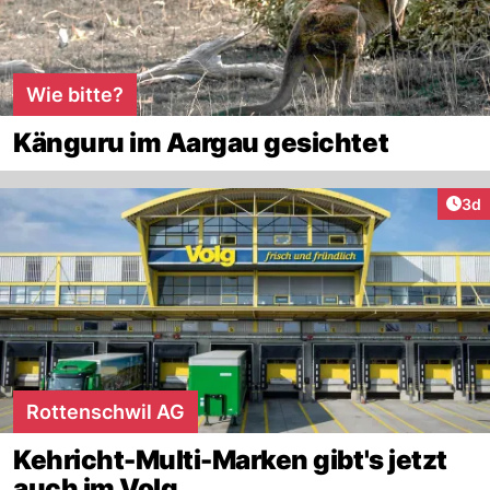
Wie bitte?
Känguru im Aargau gesichtet
Arti
3d
Rottenschwil AG
Kehricht-Multi-Marken gibt's jetzt
auch im Volg