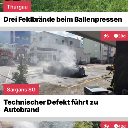
Thurgau
Drei Feldbrände beim Ballenpressen
Artik
6
38d
Interaktionen
Sargans SG
Technischer Defekt führt zu
Autobrand
Artik
9
40d