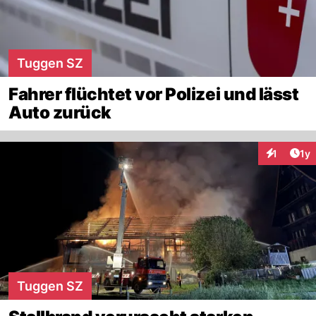
Tuggen SZ
Fahrer flüchtet vor Polizei und lässt
Auto zurück
Art
1
1y
Interaktion
Tuggen SZ