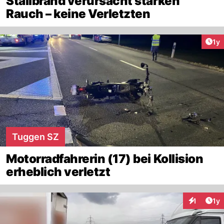
Stallbrand verursacht starken
Rauch – keine Verletzten
Art
1y
Tuggen SZ
Motorradfahrerin (17) bei Kollision
erheblich verletzt
Art
1
1y
Interaktion