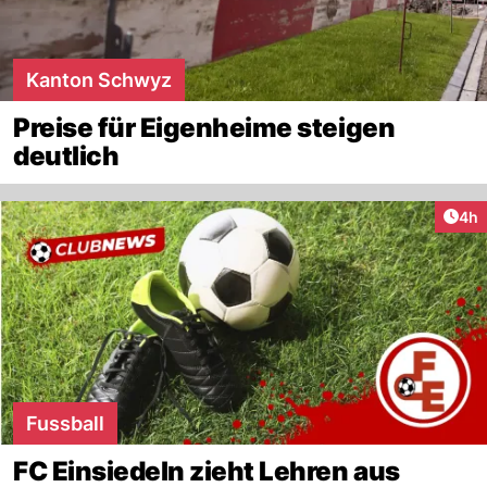
Kanton Schwyz
Preise für Eigenheime steigen
deutlich
Arti
4h
Fussball
FC Einsiedeln zieht Lehren aus