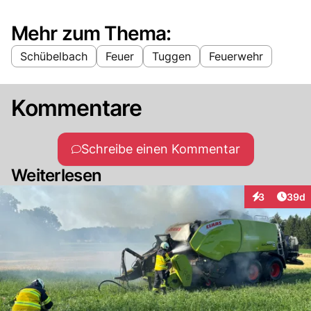
Mehr zum Thema:
Schübelbach
Feuer
Tuggen
Feuerwehr
Kommentare
Schreibe einen Kommentar
Weiterlesen
Artik
3
39d
Interaktionen