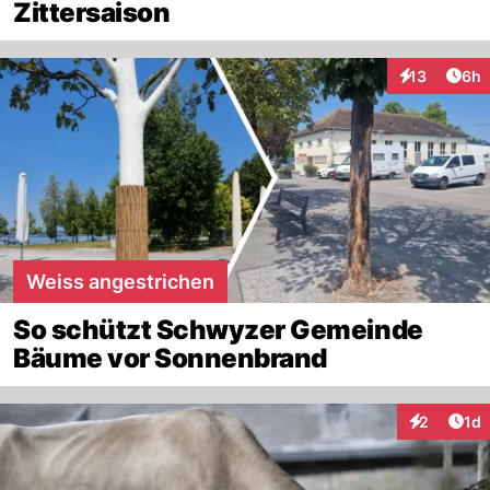
Zittersaison
Arti
13
6h
Interaktione
Weiss angestrichen
So schützt Schwyzer Gemeinde
Bäume vor Sonnenbrand
Art
2
1d
Interaktion