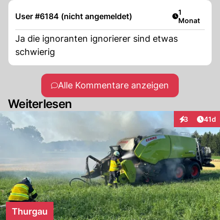
Artikel veröf
1
User #6184 (nicht angemeldet)
Monat
Ja die ignoranten ignorierer sind etwas
schwierig
Alle Kommentare anzeigen
Weiterlesen
Artik
3
41d
Interaktione
Thurgau