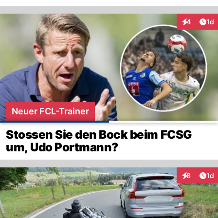
Art
4
1d
Interaktion
Neuer FCL-Trainer
Stossen Sie den Bock beim FCSG
um, Udo Portmann?
Art
8
1d
Interaktion