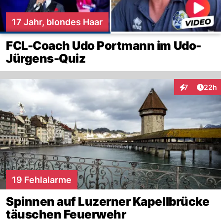
17 Jahr, blondes Haar
FCL-Coach Udo Portmann im Udo-
Jürgens-Quiz
Artik
7
22h
Interaktionen
19 Fehlalarme
Spinnen auf Luzerner Kapellbrücke
täuschen Feuerwehr