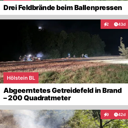
Drei Feldbrände beim Ballenpressen
Artik
2
43d
Interaktionen
Hölstein BL
Abgeerntetes Getreidefeld in Brand
– 200 Quadratmeter
Artik
9
42d
Interaktionen