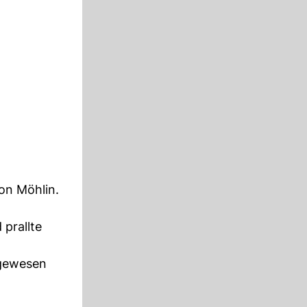
on Möhlin.
 prallte
 gewesen