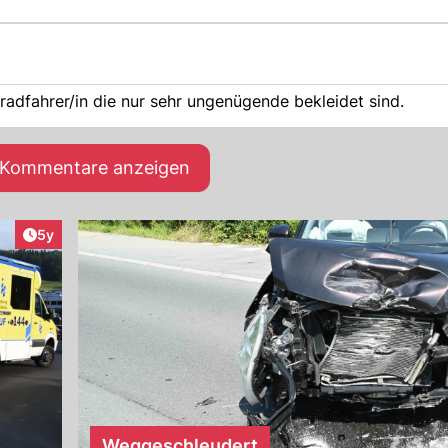
adfahrer/in die nur sehr ungenügende bekleidet sind.
e Kommentare anzeigen
Artikel veröffentlicht:
5y
Weggeschleudert