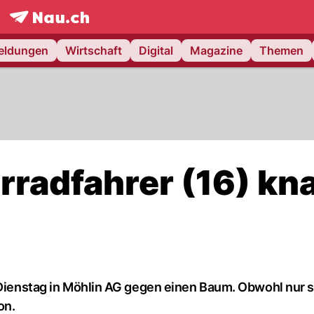
frontpage.
NAU.ch
meldungen
Wirtschaft
Digital
Magazine
Themen
radfahrer (16) kna
m Dienstag in Möhlin AG gegen einen Baum. Obwohl nur
on.