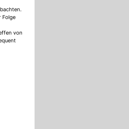
obachten.
r Folge
effen von
equent