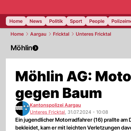
Home
News
Politik
Sport
People
Polizei
Home
Aargau
Fricktal
Unteres Fricktal
Möhlin
Möhlin AG: Motor
gegen Baum
Kantonspolizei Aargau
Unteres Fricktal
,
31.07.2024 - 10:08
Ein jugendlicher Motorradfahrer (16) prallte a
bekleidet, kam er mit leichten Verletzungen dav