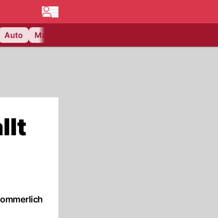
Auto
Matchcenter
Videos
Nau Plus
Lifestyle
llt
 sommerlich