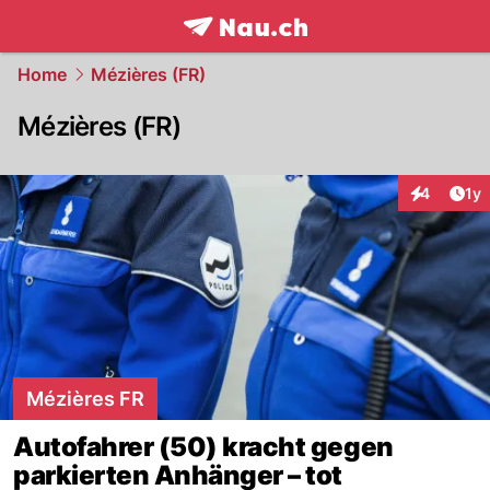
frontpage.
NAU.ch
Home
Mézières (FR)
Mézières (FR)
Art
4
1y
Interaktion
Mézières FR
Autofahrer (50) kracht gegen
parkierten Anhänger – tot