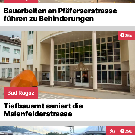
Bauarbeiten an Pfäferserstrasse
führen zu Behinderungen
Artik
25d
Bad Ragaz
Tiefbauamt saniert die
Maienfelderstrasse
Artik
6
29d
Interaktionen