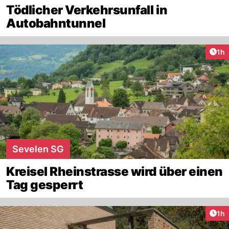
Tödlicher Verkehrsunfall in
Autobahntunnel
Art
1h
Sevelen SG
Kreisel Rheinstrasse wird über einen
Tag gesperrt
Art
1h