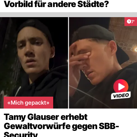
Vorbild für andere Städte?
Art
7'
«Mich gepackt»
Tamy Glauser erhebt
Gewaltvorwürfe gegen SBB-
Security