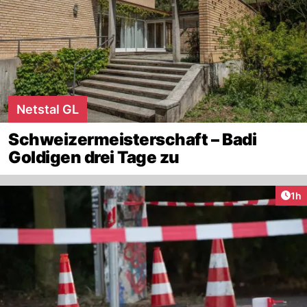
Netstal GL
Schweizermeisterschaft – Badi
Goldigen drei Tage zu
Art
1h