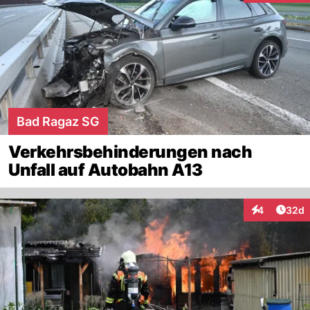
Bad Ragaz SG
Verkehrsbehinderungen nach
Unfall auf Autobahn A13
Artik
4
32d
Interaktionen