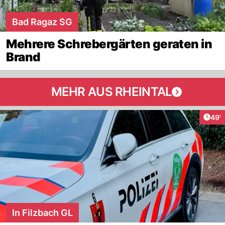
Bad Ragaz SG
Mehrere Schrebergärten geraten in
Brand
MEHR AUS RHEINTAL
Arti
49'
In Filzbach GL