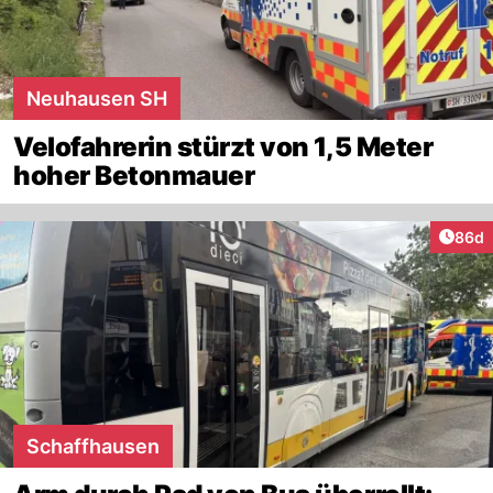
Neuhausen SH
Velofahrerin stürzt von 1,5 Meter
hoher Betonmauer
Artik
86d
Schaffhausen