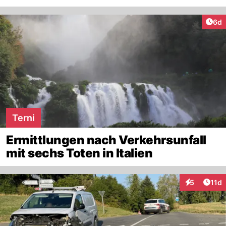
Arti
6d
Terni
Ermittlungen nach Verkehrsunfall
mit sechs Toten in Italien
Artik
5
11d
Interaktione