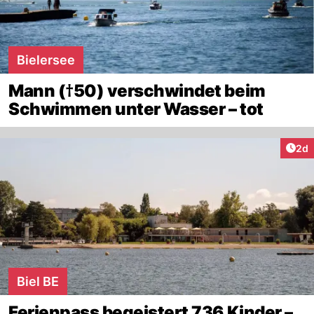
Bielersee
Mann (†50) verschwindet beim
Schwimmen unter Wasser – tot
Arti
2d
Biel BE
Ferienpass begeistert 736 Kinder –