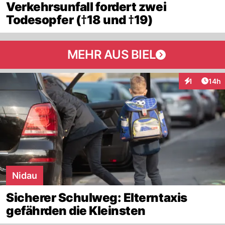
Verkehrsunfall fordert zwei
Todesopfer (†18 und †19)
MEHR AUS BIEL
Artik
1
14h
Interaktione
Nidau
Sicherer Schulweg: Elterntaxis
gefährden die Kleinsten