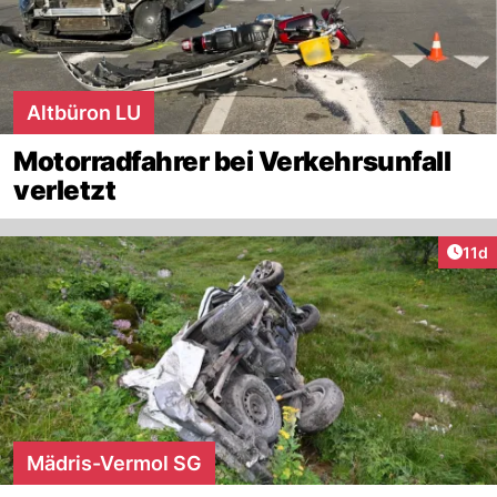
Altbüron LU
Motorradfahrer bei Verkehrsunfall
verletzt
Artik
11d
Mädris-Vermol SG