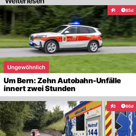
Weiterlesen
Artik
1
85d
Interaktione
Ungewöhnlich
Um Bern: Zehn Autobahn-Unfälle
innert zwei Stunden
Artik
3
86d
Interaktionen