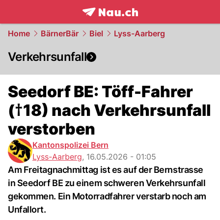
frontpage.
NAU.ch
Home
BärnerBär
Biel
Lyss-Aarberg
Verkehrsunfall
Seedorf BE: Töff-Fahrer
(†18) nach Verkehrsunfall
verstorben
Kantonspolizei Bern
Lyss-Aarberg
,
16.05.2026 - 01:05
Am Freitagnachmittag ist es auf der Bernstrasse
in Seedorf BE zu einem schweren Verkehrsunfall
gekommen. Ein Motorradfahrer verstarb noch am
Unfallort.