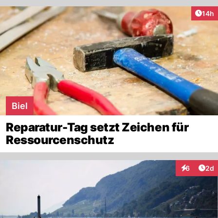
Artik
14h
Biel
Reparatur-Tag setzt Zeichen für
Ressourcenschutz
Arti
6
2d
Interaktion