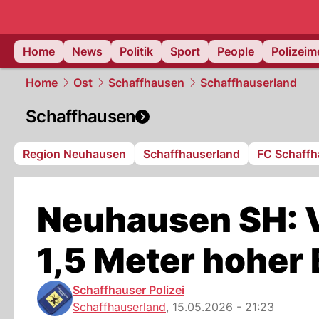
Home
News
Politik
Sport
People
Polizei
Home
Ost
Schaffhausen
Schaffhauserland
Schaffhausen
Region Neuhausen
Schaffhauserland
FC Schaff
Neuhausen SH: V
1,5 Meter hoher
Schaffhauser Polizei
Schaffhauserland
,
15.05.2026 - 21:23