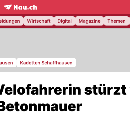
frontpage.
NAU.ch
meldungen
Wirtschaft
Digital
Magazine
Themen
hausen
Kadetten Schaffhausen
elofahrerin stürzt
 Betonmauer