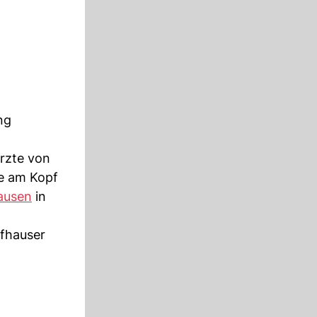
ng
ürzte von
e am Kopf
ausen
in
ffhauser