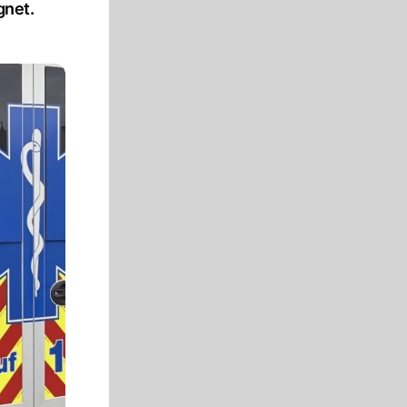
gnet.