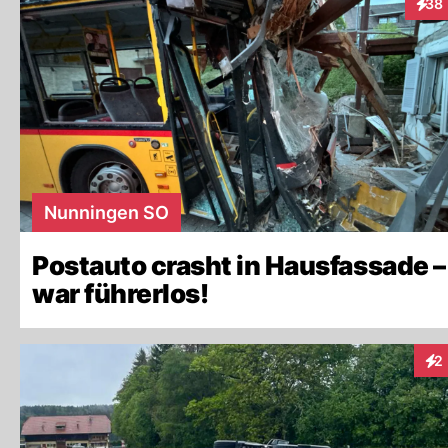
38
Inter
Nunningen SO
Postauto crasht in Hausfassade –
war führerlos!
2
Int