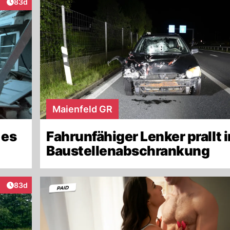
Artikel veröffentlicht:
83d
aktionen
Maienfeld GR
 es
Fahrunfähiger Lenker prallt i
Baustellenabschrankung
Artikel veröffentlicht:
83d
eraktionen