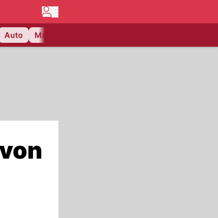
Auto
Matchcenter
Videos
Nau Plus
Lifestyle
 von