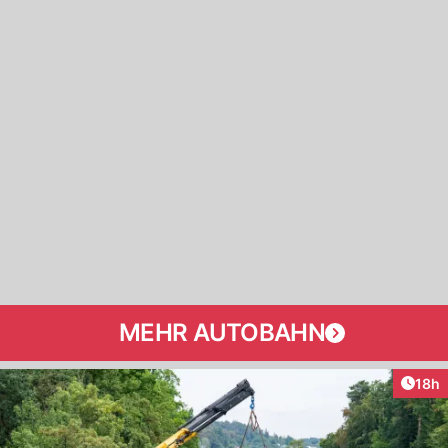
MEHR AUTOBAHN
Artik
18h