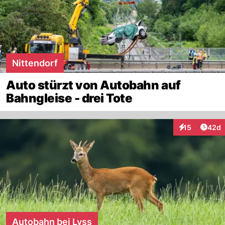
Nittendorf
Auto stürzt von Autobahn auf
Bahngleise - drei Tote
Artik
15
42d
Interaktionen
Autobahn bei Lyss