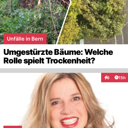
Unfälle in Bern
Umgestürzte Bäume: Welche
Rolle spielt Trockenheit?
Artik
8
15h
Interaktione