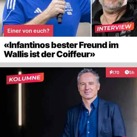
Einer von euch?
«Infantinos bester Freund im
Wallis ist der Coiffeur»
Arti
170
5h
Interaktionen