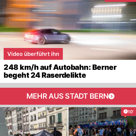
Video überführt ihn
248 km/h auf Autobahn: Berner
begeht 24 Raserdelikte
MEHR AUS STADT BERN
Arti
10'