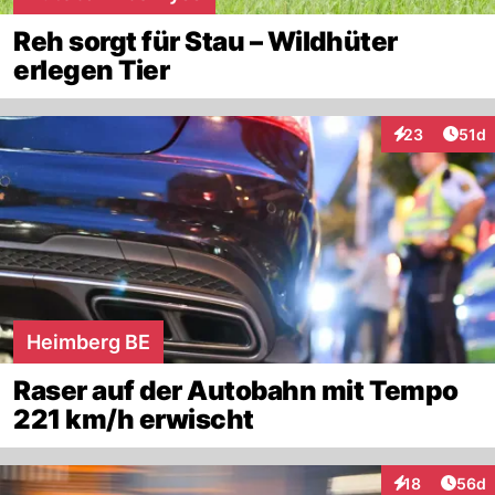
Reh sorgt für Stau – Wildhüter
erlegen Tier
Artik
23
51d
Interaktionen
Heimberg BE
Raser auf der Autobahn mit Tempo
221 km/h erwischt
Artik
18
56d
Interaktionen