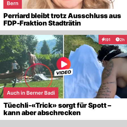
Bern
Perriard bleibt trotz Ausschluss aus
FDP-Fraktion Stadträtin
Arti
191
2h
Interaktionen
Auch in Berner Badi
Tüechli-«Trick» sorgt für Spott –
kann aber abschrecken