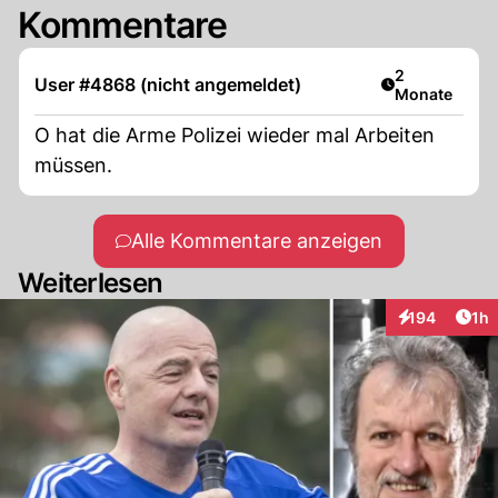
Kommentare
Artikel veröff
2
User #4868 (nicht angemeldet)
Monate
O hat die Arme Polizei wieder mal Arbeiten
müssen.
Alle Kommentare anzeigen
Weiterlesen
Art
194
1h
Interaktionen