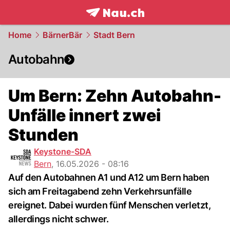
frontpage.
NAU.ch
Home
BärnerBär
Stadt Bern
Autobahn
Um Bern: Zehn Autobahn-
Unfälle innert zwei
Stunden
Keystone-SDA
Bern
,
16.05.2026 - 08:16
Auf den Autobahnen A1 und A12 um Bern haben
sich am Freitagabend zehn Verkehrsunfälle
ereignet. Dabei wurden fünf Menschen verletzt,
allerdings nicht schwer.