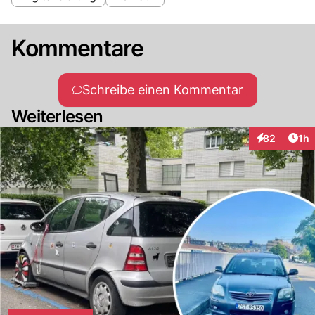
Kommentare
Schreibe einen Kommentar
Weiterlesen
Art
82
1h
Interaktione