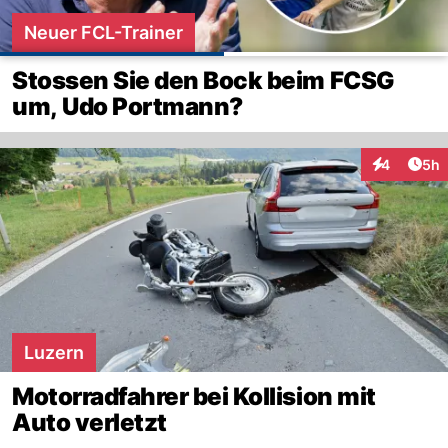
Neuer FCL-Trainer
Stossen Sie den Bock beim FCSG
um, Udo Portmann?
Arti
4
5h
Interaktion
Luzern
Motorradfahrer bei Kollision mit
Auto verletzt