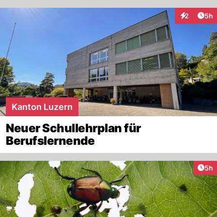
Arti
2
5h
Interaktion
Kanton Luzern
Neuer Schullehrplan für
Berufslernende
Arti
5h