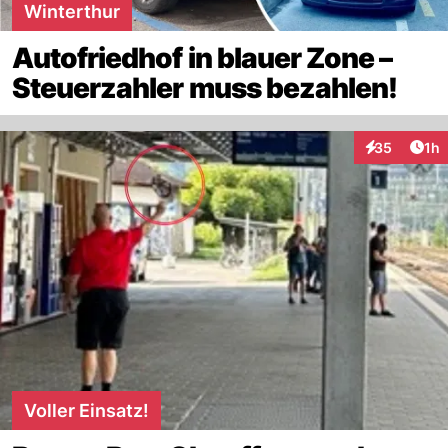
Winterthur
Autofriedhof in blauer Zone –
Steuerzahler muss bezahlen!
Art
35
1h
Interaktione
Voller Einsatz!