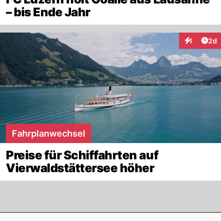
– bis Ende Jahr
Arti
1
2d
Interaktion
Fahrplanwechsel
Preise für Schiffahrten auf
Vierwaldstättersee höher