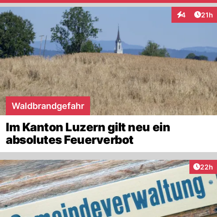
Artik
4
21h
Interaktione
Waldbrandgefahr
Im Kanton Luzern gilt neu ein
absolutes Feuerverbot
Artik
22h