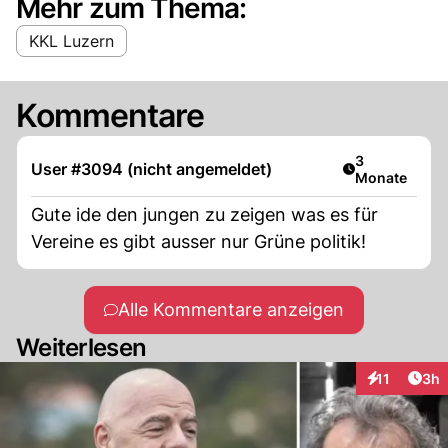
Mehr zum Thema:
KKL Luzern
Kommentare
Artikel veröff
3
User #3094 (nicht angemeldet)
Monate
Gute ide den jungen zu zeigen was es für
Vereine es gibt ausser nur Grüne politik!
Alle Kommentare anzeigen
Weiterlesen
Arti
11
3h
Interaktione