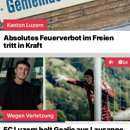
Kanton Luzern
Absolutes Feuerverbot im Freien
tritt in Kraft
Arti
1
2d
Interaktion
Wegen Verletzung
FC Luzern holt Goalie aus Lausanne