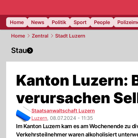
Home
News
Politik
Sport
People
Polizei
Home
Zentral
Stadt Luzern
Stau
Kanton Luzern: 
verursachen Sel
Staatsanwaltschaft Luzern
Luzern
,
08.07.2024 - 11:35
Im Kanton Luzern kam es am Wochenende zu dive
Verkehrsteilnehmer waren alkoholisiert unterw