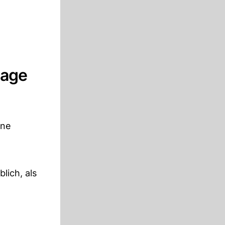
lage
ine
lich, als