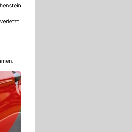
thenstein
verletzt.
Emmen.