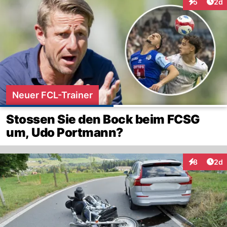
Arti
5
2d
Interaktion
Neuer FCL-Trainer
Stossen Sie den Bock beim FCSG
um, Udo Portmann?
Arti
8
2d
Interaktion