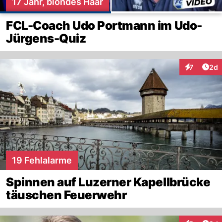
17 Jahr, blondes Haar
FCL-Coach Udo Portmann im Udo-
Jürgens-Quiz
Arti
7
2d
Interaktion
19 Fehlalarme
Spinnen auf Luzerner Kapellbrücke
täuschen Feuerwehr