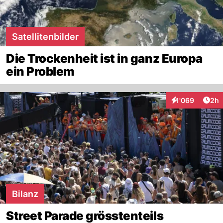
Satellitenbilder
Die Trockenheit ist in ganz Europa
ein Problem
Arti
1'069
2h
Interaktionen
Bilanz
Street Parade grösstenteils