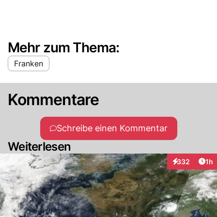
Mehr zum Thema:
Franken
Kommentare
Schreibe einen Kommentar
Weiterlesen
Art
332
1h
Interaktionen