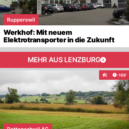
Rupperswil
Werkhof: Mit neuem
Elektrotransporter in die Zukunft
MEHR AUS LENZBURG
Artike
2
-168'
Interaktionen