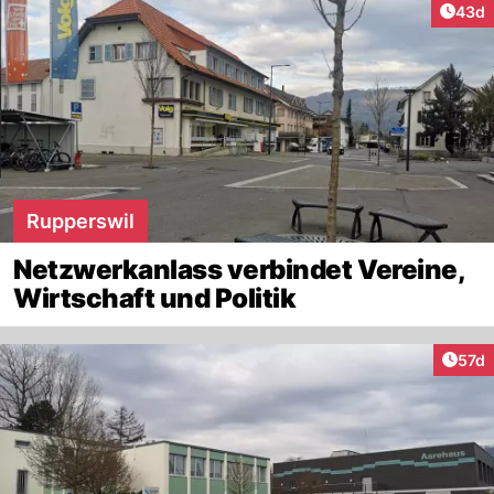
Artik
43d
Rupperswil
Netzwerkanlass verbindet Vereine,
Wirtschaft und Politik
Artik
57d