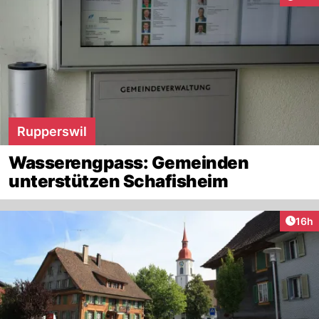
Rupperswil
Wasserengpass: Gemeinden
unterstützen Schafisheim
Artik
16h