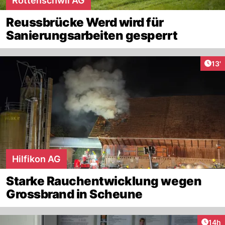
Rottenschwil AG
Reussbrücke Werd wird für
Sanierungsarbeiten gesperrt
Arti
13'
Hilfikon AG
Starke Rauchentwicklung wegen
Grossbrand in Scheune
Artik
14h