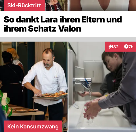
Ski-Rücktritt
So dankt Lara ihren Eltern und
ihrem Schatz Valon
Arti
182
7h
Interaktionen
Kein Konsumzwang