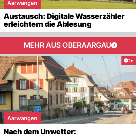
Aarwangen
Austausch: Digitale Wasserzähler
erleichtern die Ablesung
MEHR AUS OBERAARGAU
Arti
2d
Aarwangen
Nach dem Unwetter: