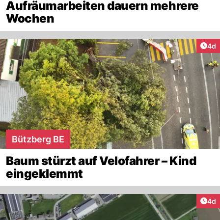
Aufräumarbeiten dauern mehrere
Wochen
Arti
4d
Bützberg BE
Baum stürzt auf Velofahrer – Kind
eingeklemmt
Arti
4d