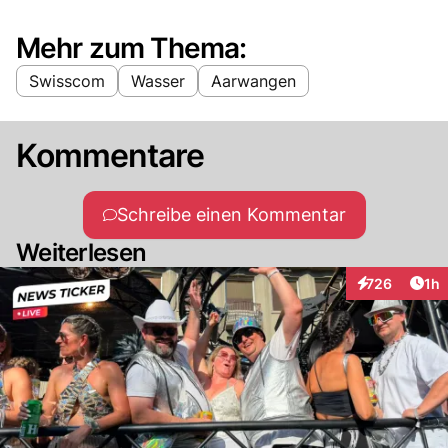
Mehr zum Thema:
Swisscom
Wasser
Aarwangen
Kommentare
Schreibe einen Kommentar
Weiterlesen
Art
726
1h
Interaktionen