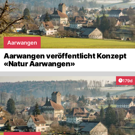
Aarwangen
Aarwangen veröffentlicht Konzept
«Natur Aarwangen»
Artike
179d