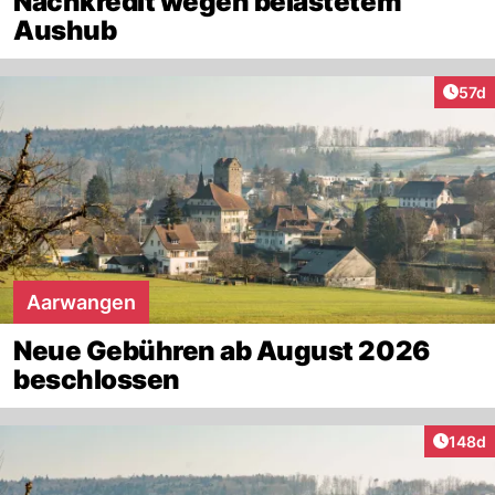
Nachkredit wegen belastetem
Aushub
Artik
57d
Aarwangen
Neue Gebühren ab August 2026
beschlossen
Artike
148d