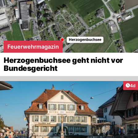
Feuerwehrmagazin
Herzogenbuchsee geht nicht vor
Bundesgericht
Arti
4d