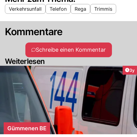
Verkehrsunfall
Telefon
Rega
Trimmis
Kommentare
Schreibe einen Kommentar
Weiterlesen
Arti
3y
Gümmenen BE