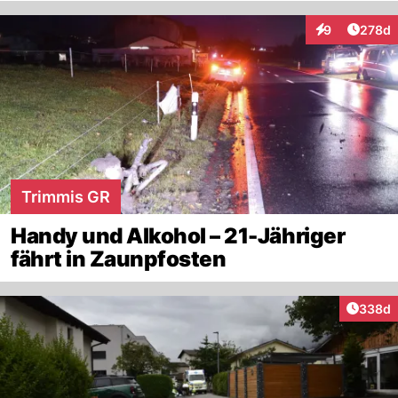
Artike
9
278d
Interaktionen
Trimmis GR
Handy und Alkohol – 21-Jähriger
fährt in Zaunpfosten
Artikel
338d