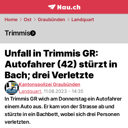
frontpage.
NAU.ch
Home
Ost
Graubünden
Landquart
Trimmis
Unfall in Trimmis GR:
Autofahrer (42) stürzt in
Bach; drei Verletzte
Kantonspolizei Graubünden
Landquart
,
11.08.2023 - 14:35
In Trimmis GR wich am Donnerstag ein Autofahrer
einem Auto aus. Er kam von der Strasse ab und
stürzte in ein Bachbett, wobei sich drei Personen
verletzten.