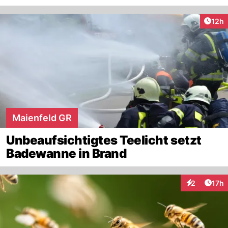
Artik
12h
Maienfeld GR
Unbeaufsichtigtes Teelicht setzt
Badewanne in Brand
Artik
2
17h
Interaktione