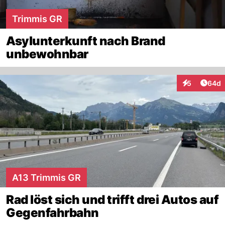
Trimmis GR
Asylunterkunft nach Brand
unbewohnbar
Artik
5
64d
Interaktionen
A13 Trimmis GR
Rad löst sich und trifft drei Autos auf
Gegenfahrbahn