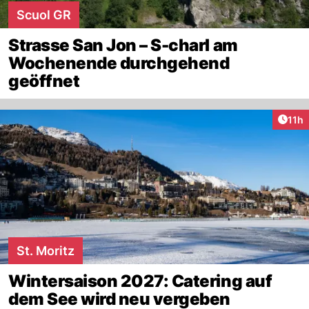
Scuol GR
Strasse San Jon – S-charl am
Wochenende durchgehend
geöffnet
Artik
11h
St. Moritz
Wintersaison 2027: Catering auf
dem See wird neu vergeben