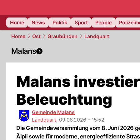
Home
News
Politik
Sport
People
Polizei
Home
Ost
Graubünden
Landquart
Malans
Malans investie
Beleuchtung
Gemeinde Malans
Landquart
,
09.06.2026 - 15:52
Die Gemeindeversammlung vom 8. Juni 2026 gen
Älpli sowie für moderne, energieeffiziente Str