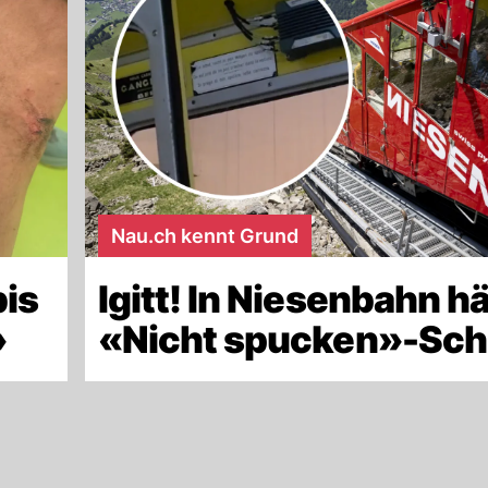
Nau.ch kennt Grund
bis
Igitt! In Niesenbahn h
»
«Nicht spucken»-Sch