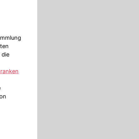
sammlung
gten
 die
ranken
e
ton