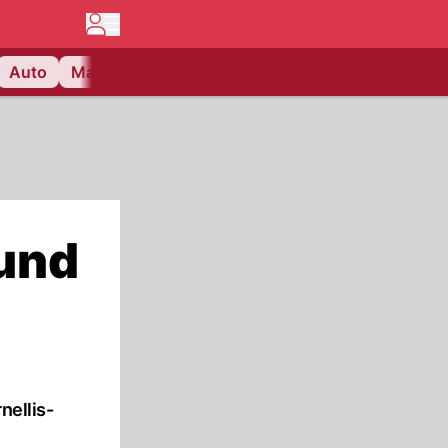
Auto
Matchcenter
Videos
Nau Plus
Lifestyle
 und
nellis-