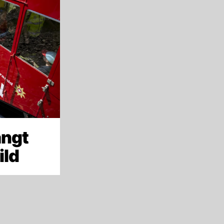
ängt
ild