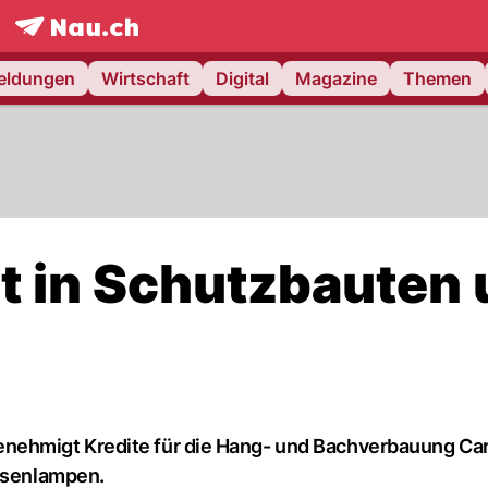
frontpage.
NAU.ch
meldungen
Wirtschaft
Digital
Magazine
Themen
rt in Schutzbauten
ehmigt Kredite für die Hang- und Bachverbauung Car
assenlampen.