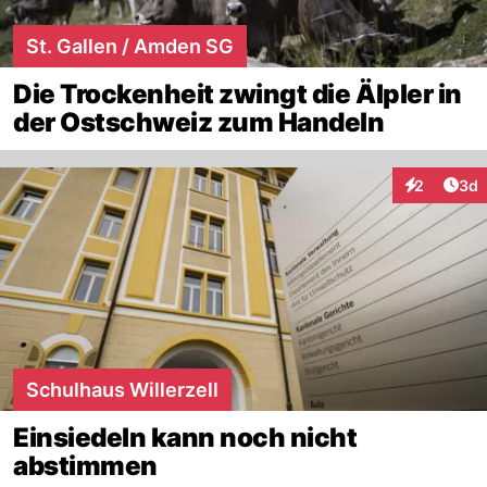
St. Gallen / Amden SG
Die Trockenheit zwingt die Älpler in
der Ostschweiz zum Handeln
Arti
2
3d
Interaktion
Schulhaus Willerzell
Einsiedeln kann noch nicht
abstimmen