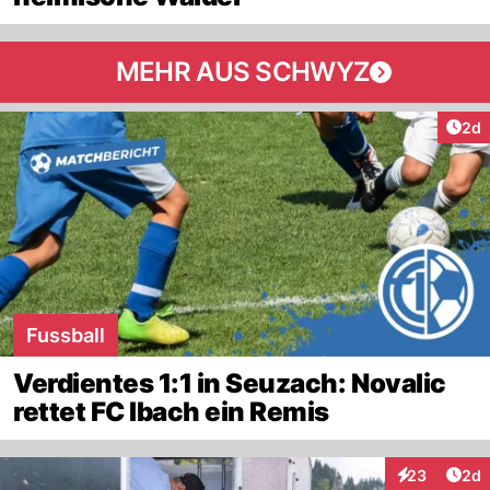
MEHR AUS SCHWYZ
Arti
2d
Fussball
Verdientes 1:1 in Seuzach: Novalic
rettet FC Ibach ein Remis
Arti
23
2d
Interaktionen