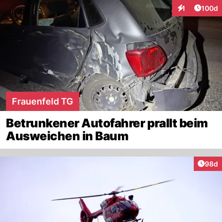
Artike
1
100d
Interaktionen
Frauenfeld TG
Betrunkener Autofahrer prallt beim
Ausweichen in Baum
Artik
98d