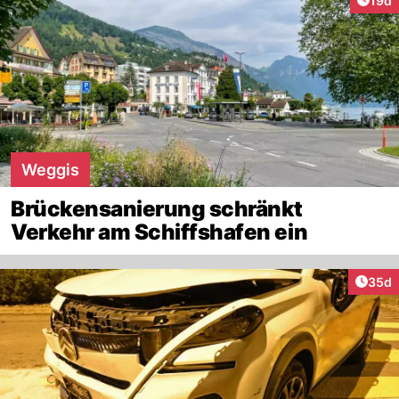
19d
Weggis
Brückensanierung schränkt
Verkehr am Schiffshafen ein
Artik
35d