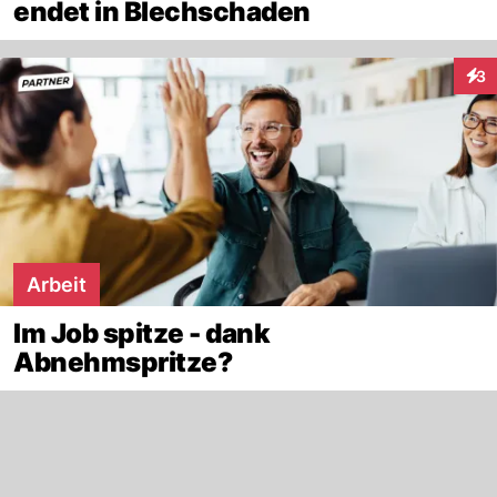
endet in Blechschaden
3
Inte
Arbeit
Im Job spitze - dank
Abnehmspritze?