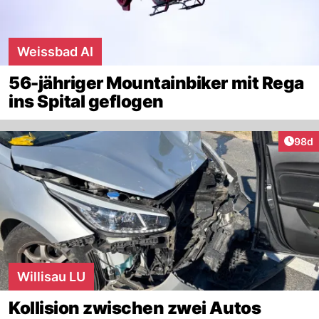
Weissbad AI
56-jähriger Mountainbiker mit Rega
ins Spital geflogen
Artik
98d
Willisau LU
Kollision zwischen zwei Autos