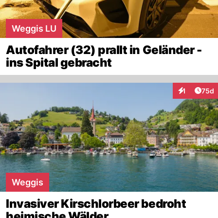
Weggis LU
Autofahrer (32) prallt in Geländer -
ins Spital gebracht
Artik
1
75d
Interaktione
Weggis
Invasiver Kirschlorbeer bedroht
heimische Wälder