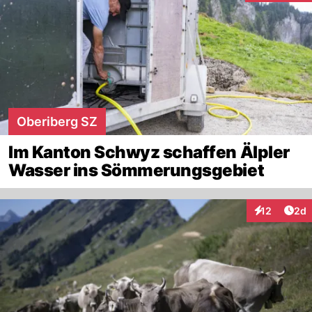
Oberiberg SZ
Im Kanton Schwyz schaffen Älpler
Wasser ins Sömmerungsgebiet
Arti
12
2d
Interaktione