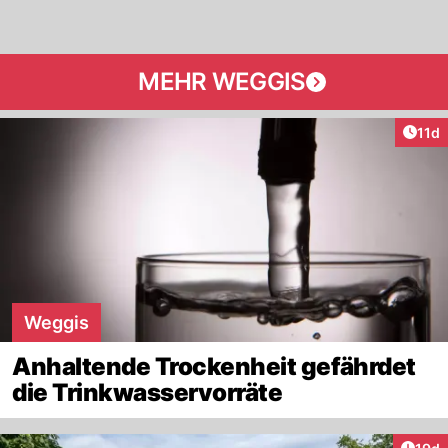
MEHR WEGGIS
Artik
11d
Weggis
Anhaltende Trockenheit gefährdet
die Trinkwasservorräte
Artik