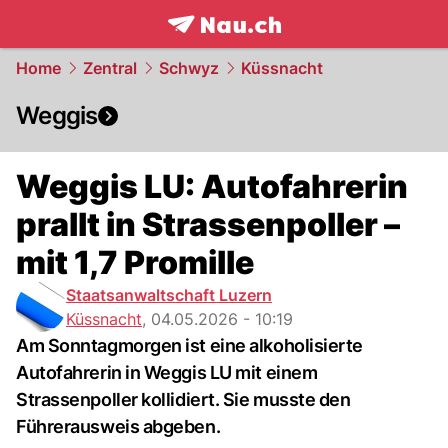
frontpage.
NAU.ch
Home
Zentral
Schwyz
Küssnacht
Weggis
Weggis LU: Autofahrerin
prallt in Strassenpoller –
mit 1,7 Promille
Staatsanwaltschaft Luzern
Küssnacht
,
04.05.2026 - 10:19
Am Sonntagmorgen ist eine alkoholisierte
Autofahrerin in Weggis LU mit einem
Strassenpoller kollidiert. Sie musste den
Führerausweis abgeben.