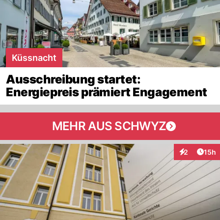
Küssnacht
Ausschreibung startet:
Energiepreis prämiert Engagement
MEHR AUS SCHWYZ
Artik
2
15h
Interaktione