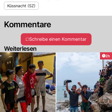
Küssnacht (SZ)
Kommentare
Schreibe einen Kommentar
Weiterlesen
Arti
2h