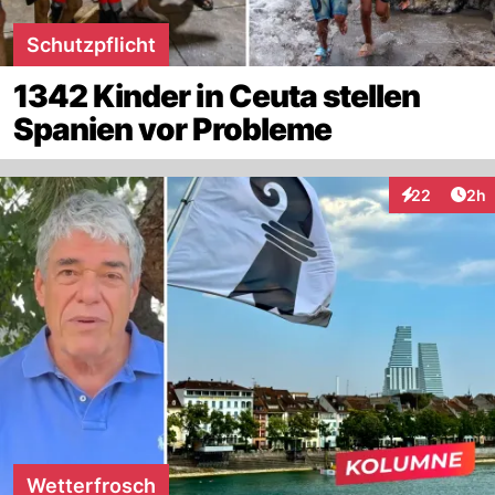
Schutzpflicht
1342 Kinder in Ceuta stellen
Spanien vor Probleme
Arti
22
2h
Interaktionen
Wetterfrosch