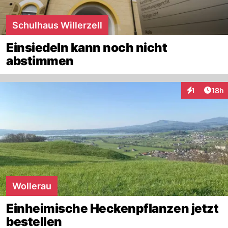
Schulhaus Willerzell
Einsiedeln kann noch nicht
abstimmen
Artik
1
18h
Interaktione
Wollerau
Einheimische Heckenpflanzen jetzt
bestellen