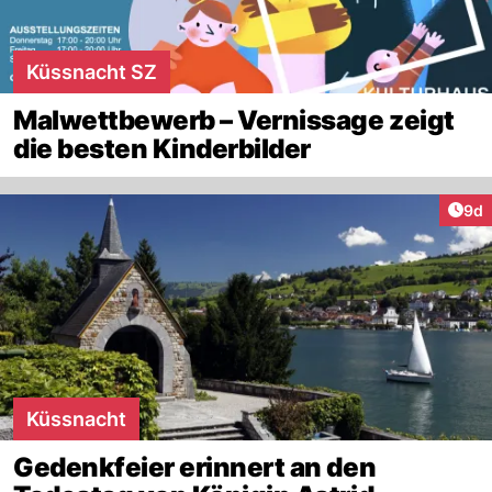
Küssnacht SZ
Malwettbewerb – Vernissage zeigt
die besten Kinderbilder
Arti
9d
Küssnacht
Gedenkfeier erinnert an den