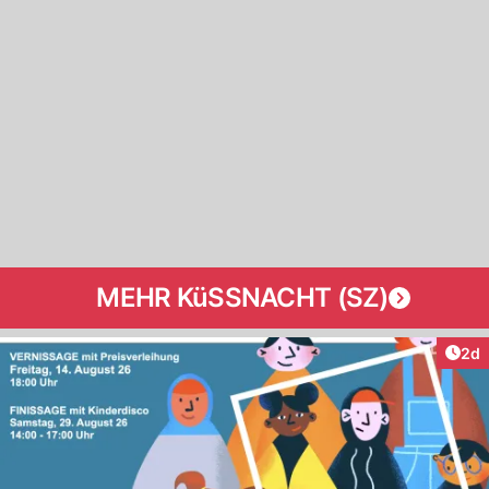
MEHR KüSSNACHT (SZ)
Arti
2d