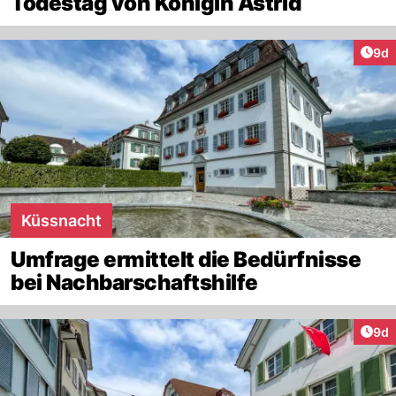
Todestag von Königin Astrid
Arti
9d
Küssnacht
Umfrage ermittelt die Bedürfnisse
bei Nachbarschaftshilfe
Arti
9d