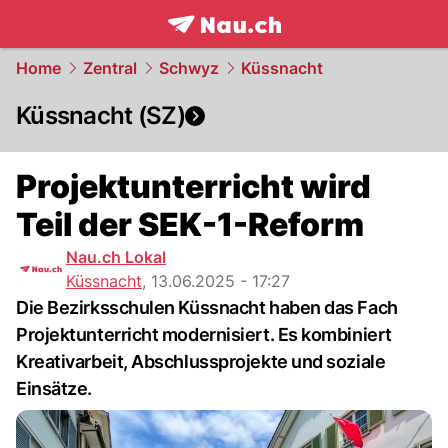
frontpage.
NAU.ch
Home
Zentral
Schwyz
Küssnacht
Küssnacht (SZ)
Projektunterricht wird
Teil der SEK-1-Reform
Nau.ch Lokal
Küssnacht
,
13.06.2025 - 17:27
Die Bezirksschulen Küssnacht haben das Fach
Projektunterricht modernisiert. Es kombiniert
Kreativarbeit, Abschlussprojekte und soziale
Einsätze.