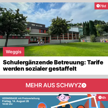
Artik
78d
Weggis
Schulergänzende Betreuung: Tarife
werden sozialer gestaffelt
MEHR AUS SCHWYZ
Arti
4h