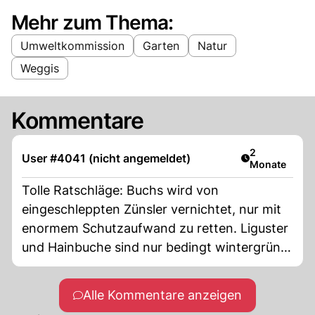
Mehr zum Thema:
Umweltkommission
Garten
Natur
Weggis
Kommentare
Artikel veröff
2
User #4041 (nicht angemeldet)
Monate
Tolle Ratschläge: Buchs wird von
eingeschleppten Zünsler vernichtet, nur mit
enormem Schutzaufwand zu retten. Liguster
und Hainbuche sind nur bedingt wintergrün,
bzw. die Hainbuche kriegt braune bälätter,
die im Frühjahr mit austrieb dann abfallen.
Alle Kommentare anzeigen
Nehmt den portugiesischen kirschloorbeer,