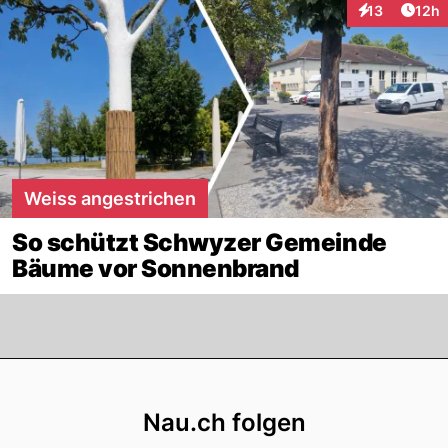
Artik
13
12h
Interaktionen
Weiss angestrichen
So schützt Schwyzer Gemeinde
Bäume vor Sonnenbrand
Footer
Nau.ch folgen