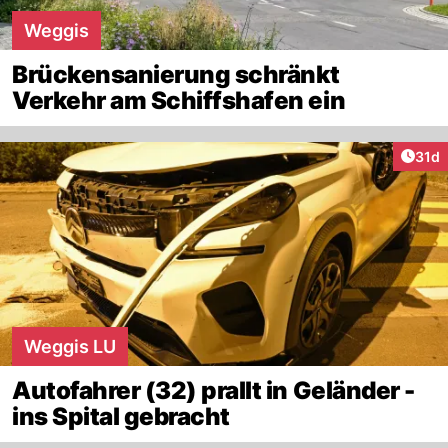
Weggis
Brückensanierung schränkt
Verkehr am Schiffshafen ein
Artik
31d
Weggis LU
Autofahrer (32) prallt in Geländer -
ins Spital gebracht