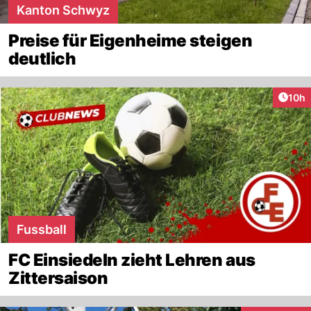
Kanton Schwyz
Preise für Eigenheime steigen
deutlich
Artik
10h
Fussball
FC Einsiedeln zieht Lehren aus
Zittersaison