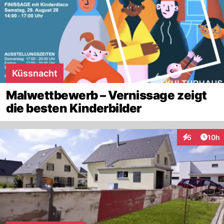
Küssnacht
Malwettbewerb – Vernissage zeigt
die besten Kinderbilder
Artik
5
10h
Interaktione