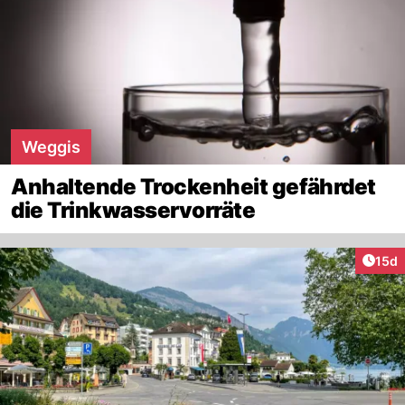
Weggis
Anhaltende Trockenheit gefährdet
die Trinkwasservorräte
Artik
15d