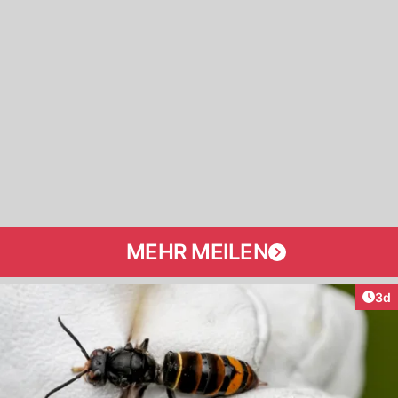
MEHR MEILEN
Arti
3d