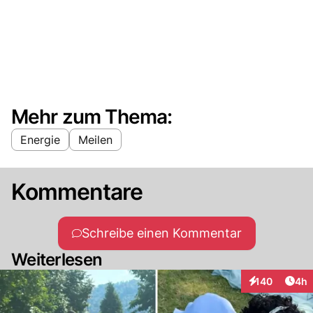
Mehr zum Thema:
Energie
Meilen
Kommentare
Schreibe einen Kommentar
Weiterlesen
Arti
140
4h
Interaktionen