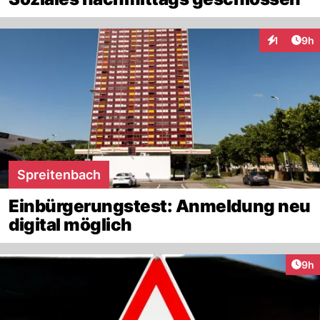
Arti
1
9h
Interaktion
Spreitenbach
Einbürgerungstest: Anmeldung neu
digital möglich
Arti
9h