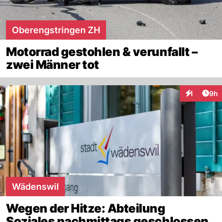
Oberengstringen ZH
Motorrad gestohlen & verunfallt –
zwei Männer tot
Arti
1
9h
Interaktion
Wädenswil
Wegen der Hitze: Abteilung
Soziales nachmittags geschlossen