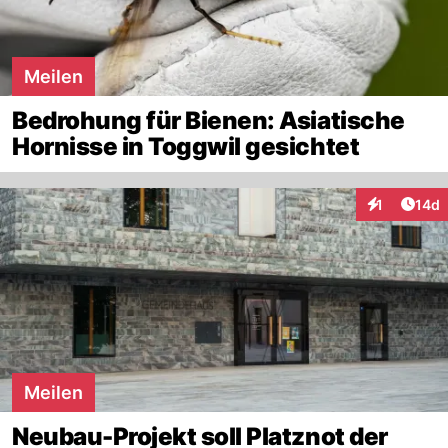
Meilen
Bedrohung für Bienen: Asiatische
Hornisse in Toggwil gesichtet
Artik
1
14d
Interaktione
Meilen
Neubau-Projekt soll Platznot der