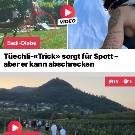
Badi-Diebe
Tüechli-«Trick» sorgt für Spott –
aber er kann abschrecken
Art
115
1h
Interaktionen