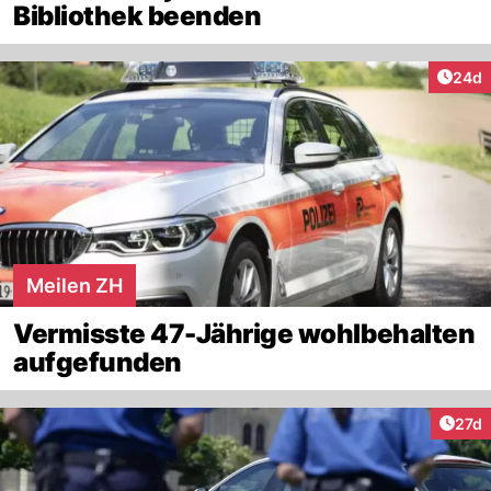
Bibliothek beenden
Artik
24d
Meilen ZH
Vermisste 47-Jährige wohlbehalten
aufgefunden
Artik
27d