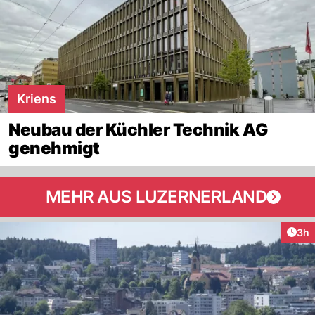
Kriens
Neubau der Küchler Technik AG
genehmigt
MEHR AUS LUZERNERLAND
Arti
3h