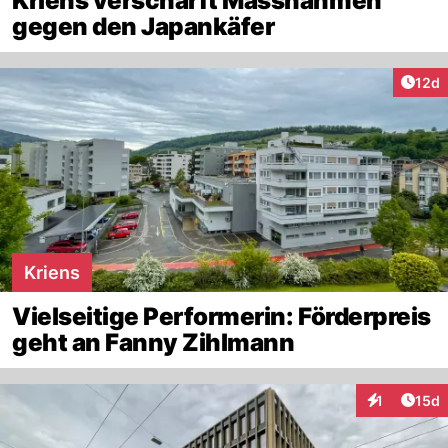
Kriens verschärft Massnahmen
gegen den Japankäfer
Artik
12d
Kriens
Vielseitige Performerin: Förderpreis
geht an Fanny Zihlmann
Artik
1
15d
Interaktione