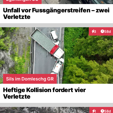
Unfall vor Fussgängerstreifen – zwei
Verletzte
Artik
3
58d
Interaktionen
Sils im Domleschg GR
Heftige Kollision fordert vier
Verletzte
Artik
1
58d
Interaktione