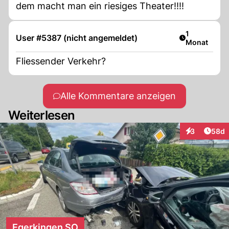
dem macht man ein riesiges Theater!!!!
Artikel veröf
1
User #5387 (nicht angemeldet)
Monat
Fliessender Verkehr?
Alle Kommentare anzeigen
Weiterlesen
Artik
3
58d
Interaktionen
Egerkingen SO