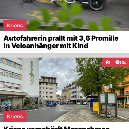
Kriens
Autofahrerin prallt mit 3,6 Promille
in Veloanhänger mit Kind
Artik
2
10d
Interaktione
Kriens