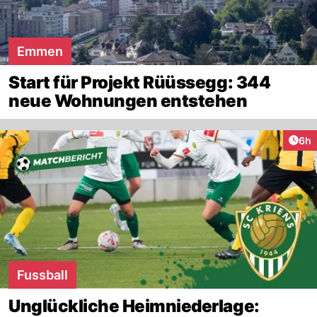
Emmen
Start für Projekt Rüüssegg: 344
neue Wohnungen entstehen
Arti
6h
Fussball
Unglückliche Heimniederlage: