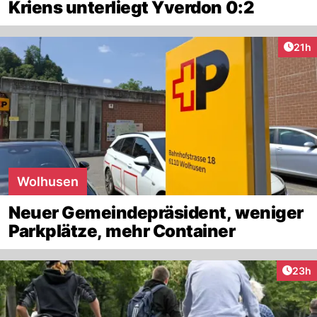
Kriens unterliegt Yverdon 0:2
Artik
21h
Wolhusen
Neuer Gemeindepräsident, weniger
Parkplätze, mehr Container
Artik
23h