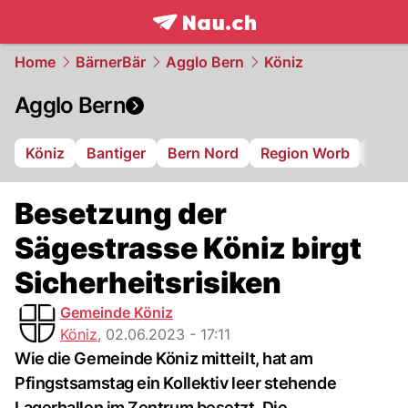
frontpage.
NAU.ch
Home
BärnerBär
Agglo Bern
Köniz
Agglo Bern
Köniz
Bantiger
Bern Nord
Region Worb
Gant
Besetzung der
Sägestrasse Köniz birgt
Sicherheitsrisiken
Gemeinde Köniz
Köniz
,
02.06.2023 - 17:11
Wie die Gemeinde Köniz mitteilt, hat am
Pfingstsamstag ein Kollektiv leer stehende
Lagerhallen im Zentrum besetzt. Die