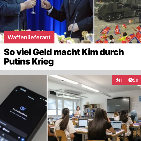
Waffenlieferant
So viel Geld macht Kim durch
Putins Krieg
Arti
11
5h
Interaktione