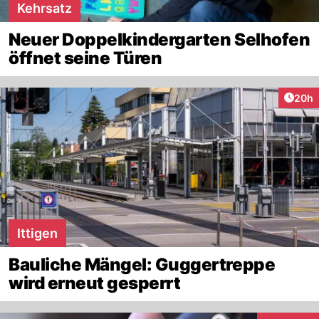
Kehrsatz
Neuer Doppelkindergarten Selhofen
öffnet seine Türen
Artik
20h
Ittigen
Bauliche Mängel: Guggertreppe
wird erneut gesperrt