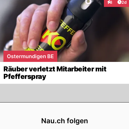
Arti
8
2d
Interaktion
Ostermundigen BE
Räuber verletzt Mitarbeiter mit
Pfefferspray
Footer
Nau.ch folgen