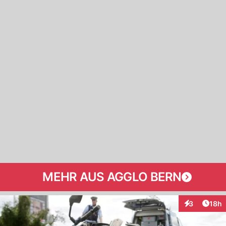
MEHR AUS AGGLO BERN
Artik
3
18h
Interaktione