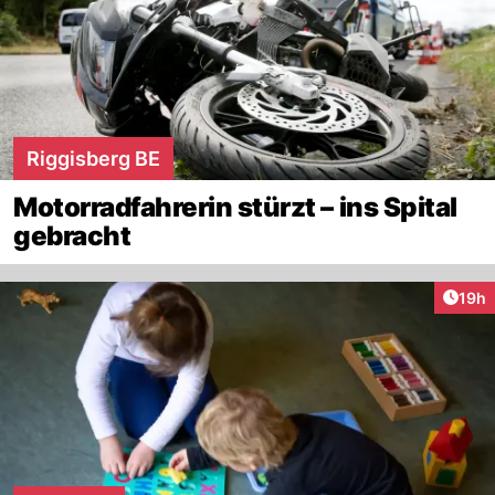
Riggisberg BE
Motorradfahrerin stürzt – ins Spital
gebracht
Artik
19h