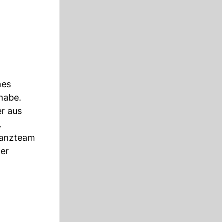
nes
habe.
er aus
.
ulanzteam
er