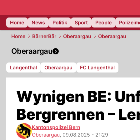
Home
News
Politik
Sport
People
Polizei
Home
BärnerBär
Oberaargau
Oberaargau
Oberaargau
Langenthal
Oberaargau
FC Langenthal
Wynigen BE: Unf
Bergrennen – Le
Kantonspolizei Bern
Oberaargau
,
09.08.2025 - 21:29