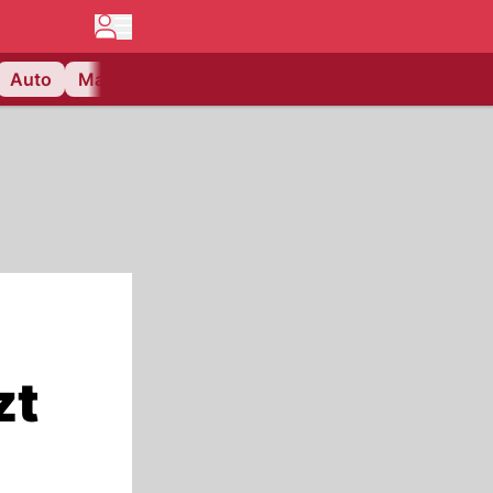
Auto
Matchcenter
Videos
Nau Plus
Lifestyle
zt