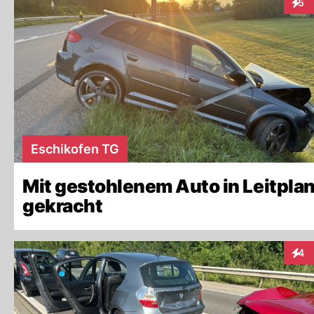
5
Inter
Eschikofen TG
Mit gestohlenem Auto in Leitpla
gekracht
4
Inter