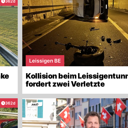
Artikel veröffentlicht:
362d
aktionen
Leissigen BE
nke
Kollision beim Leissigentun
fordert zwei Verletzte
Artikel veröffentlicht:
362d
aktionen