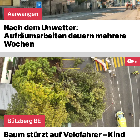
Aarwangen
Nach dem Unwetter:
Aufräumarbeiten dauern mehrere
Wochen
Arti
5d
Bützberg BE
Baum stürzt auf Velofahrer – Kind