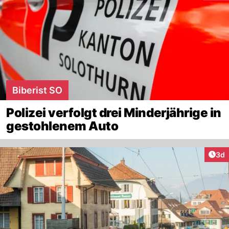
Biberist SO
Polizei verfolgt drei Minderjährige in
gestohlenem Auto
Arti
3d