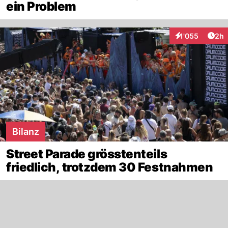
ein Problem
Arti
1'055
2h
Interaktionen
Bilanz
Street Parade grösstenteils
friedlich, trotzdem 30 Festnahmen