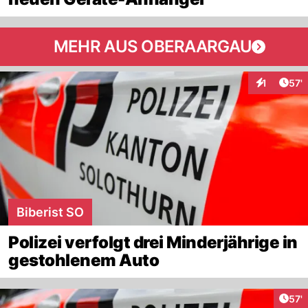
MEHR AUS OBERAARGAU
Arti
1
57'
Interaktion
Biberist SO
Polizei verfolgt drei Minderjährige in
gestohlenem Auto
Arti
57'