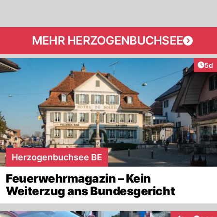
MEHR HERZOGENBUCHSEE
Arti
5d
Herzogenbuchsee BE
Feuerwehrmagazin – Kein
Weiterzug ans Bundesgericht