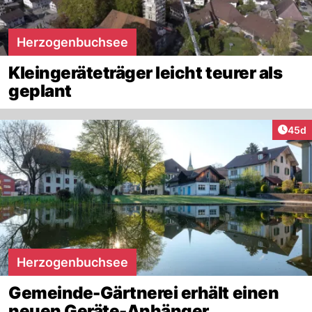
Herzogenbuchsee
Kleingeräteträger leicht teurer als
geplant
Artik
45d
Herzogenbuchsee
Gemeinde-Gärtnerei erhält einen
neuen Geräte-Anhänger