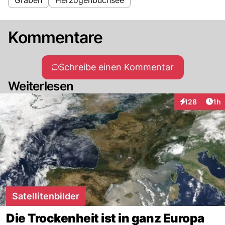
Kommentare
Schreibe einen Kommentar
Weiterlesen
Art
128
1h
Interaktionen
Satellitenbilder
Die Trockenheit ist in ganz Europa