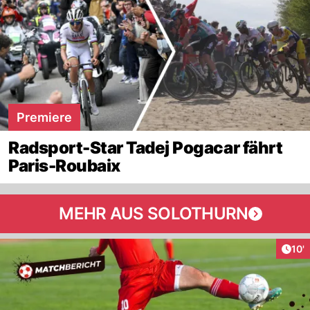
Premiere
Radsport-Star Tadej Pogacar fährt
Paris-Roubaix
MEHR AUS SOLOTHURN
Arti
10'