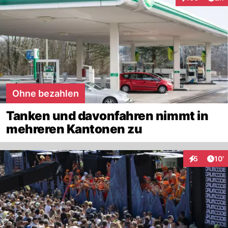
Interaktionen
Ohne bezahlen
Tanken und davonfahren nimmt in
mehreren Kantonen zu
Arti
5
10'
Interaktion