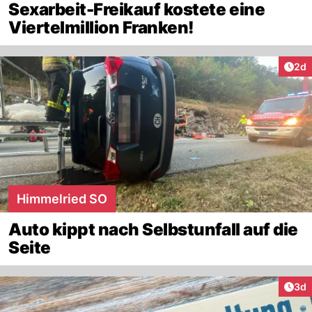
Sexarbeit-Freikauf kostete eine
Viertelmillion Franken!
Arti
2d
Himmelried SO
Auto kippt nach Selbstunfall auf die
Seite
Arti
3d