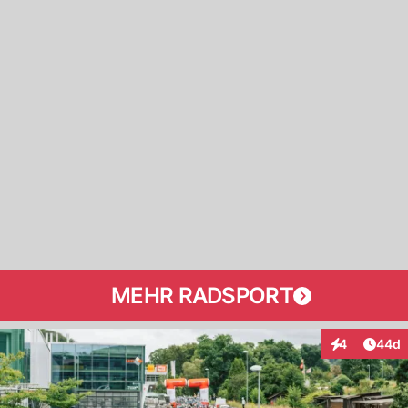
MEHR RADSPORT
Artik
4
44d
Interaktionen