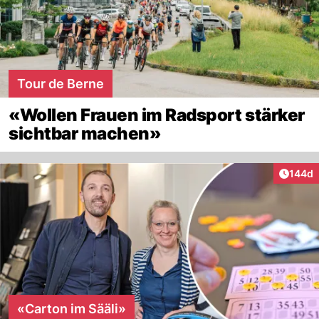
Tour de Berne
«Wollen Frauen im Radsport stärker
sichtbar machen»
Artike
144d
«Carton im Sääli»