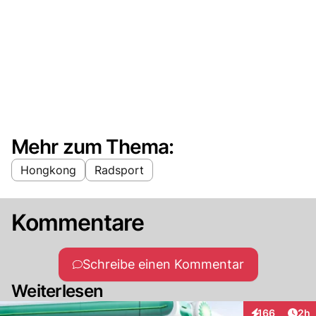
Mehr zum Thema:
Hongkong
Radsport
Kommentare
Schreibe einen Kommentar
Weiterlesen
Arti
166
2h