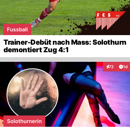
Fussball
Trainer-Debüt nach Mass: Solothurn
demontiert Zug 4:1
Art
72
1d
Interaktione
Solothurnerin