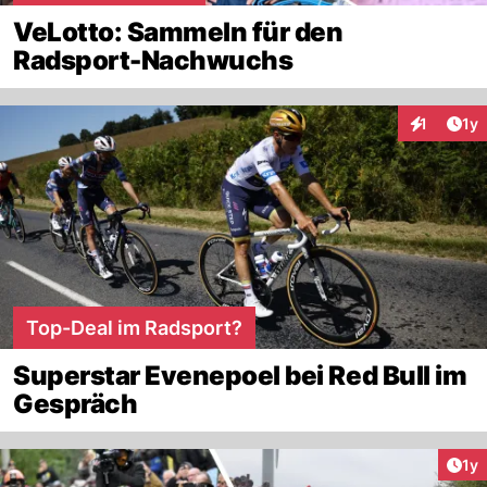
VeLotto: Sammeln für den
Radsport-Nachwuchs
Art
1
1y
Interaktion
Top-Deal im Radsport?
Superstar Evenepoel bei Red Bull im
Gespräch
Art
1y