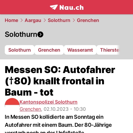
frontpage.
NAU.ch
Home
Aargau
Solothurn
Grenchen
Solothurn
Solothurn
Grenchen
Wasseramt
Thierstein
F
Messen SO: Autofahrer
(†80) knallt frontal in
Baum - tot
Kantonspolizei Solothurn
Grenchen
,
02.10.2023 - 10:30
In Messen SO kollidierte am Sonntag ein
Autofahrer mit einem Baum. Der 80-Jährige
verstarb noch an der Unfallstelle.