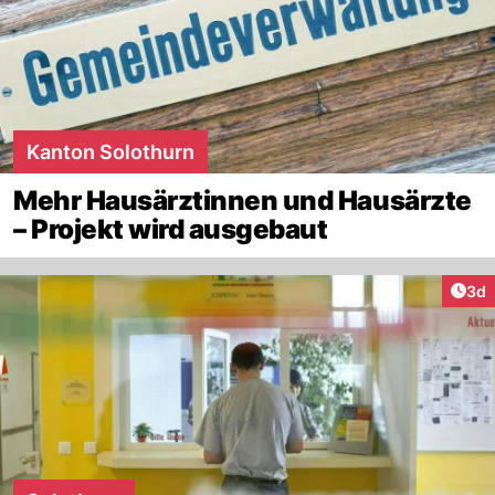
Kanton Solothurn
Mehr Hausärztinnen und Hausärzte
– Projekt wird ausgebaut
Arti
3d