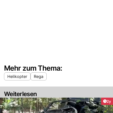
Mehr zum Thema:
Helikopter
Rega
Weiterlesen
Arti
2y