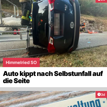
Himmelried SO
Auto kippt nach Selbstunfall auf
die Seite
Arti
3d