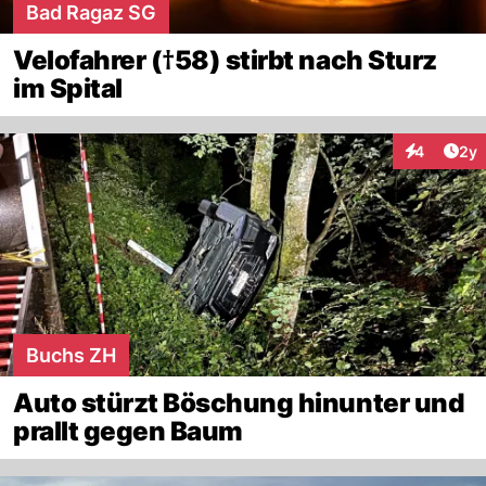
Bad Ragaz SG
Velofahrer (†58) stirbt nach Sturz
im Spital
Arti
4
2y
Interaktion
Buchs ZH
Auto stürzt Böschung hinunter und
prallt gegen Baum