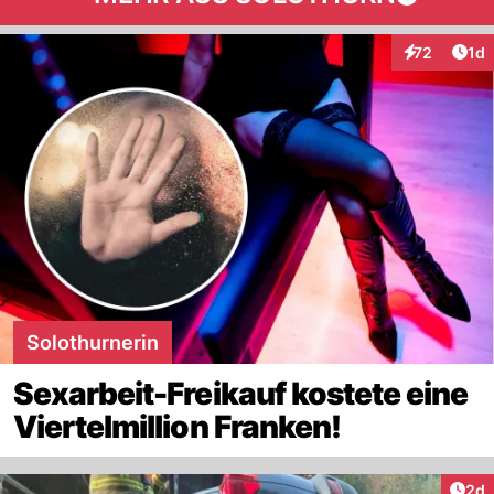
Art
72
1d
Interaktione
Solothurnerin
Sexarbeit-Freikauf kostete eine
Viertelmillion Franken!
Arti
2d