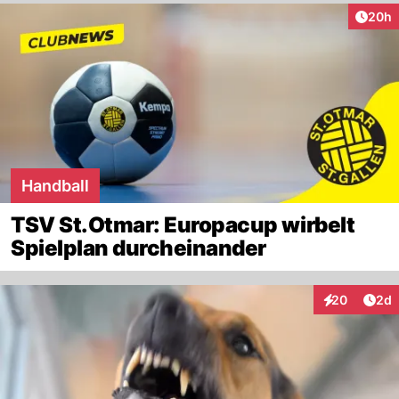
Artik
20h
Handball
TSV St.Otmar: Europacup wirbelt
Spielplan durcheinander
Arti
20
2d
Interaktionen