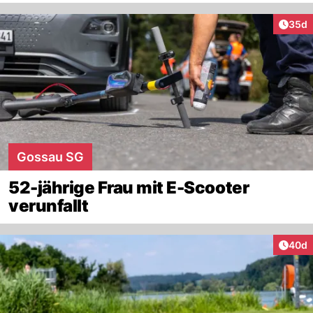
Artik
35d
Gossau SG
52-jährige Frau mit E-Scooter
verunfallt
Artik
40d