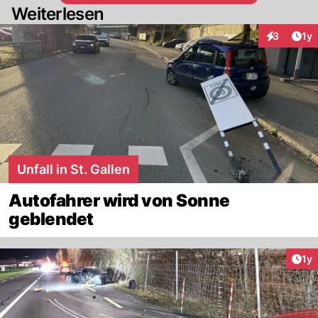
Weiterlesen
Art
3
1y
Interaktion
Unfall in St. Gallen
Autofahrer wird von Sonne
geblendet
Art
1y