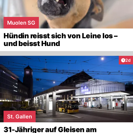
Muolen SG
Hündin reisst sich von Leine los –
und beisst Hund
Arti
2d
St. Gallen
31-Jähriger auf Gleisen am