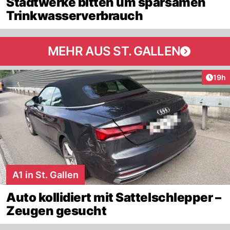
Stadtwerke bitten um sparsamen
Trinkwasserverbrauch
MEHR AUS ST. GALLEN
Artik
19h
A1 in St. Gallen
Auto kollidiert mit Sattelschlepper –
Zeugen gesucht