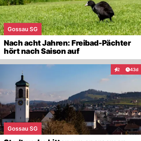
Gossau SG
Nach acht Jahren: Freibad-Pächter
hört nach Saison auf
Artik
2
43d
Interaktionen
Gossau SG