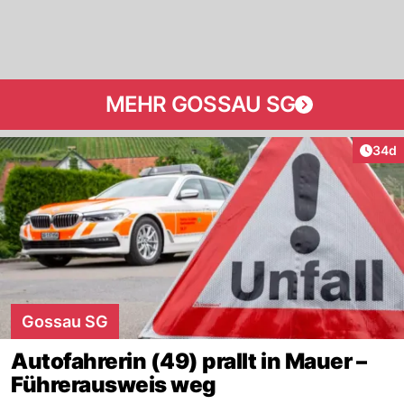
MEHR GOSSAU SG
Artik
34d
Gossau SG
Autofahrerin (49) prallt in Mauer –
Führerausweis weg