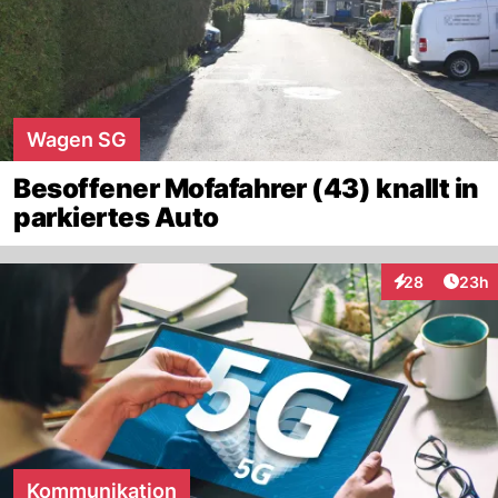
Wagen SG
Besoffener Mofafahrer (43) knallt in
parkiertes Auto
Artik
28
23h
Interaktionen
Kommunikation