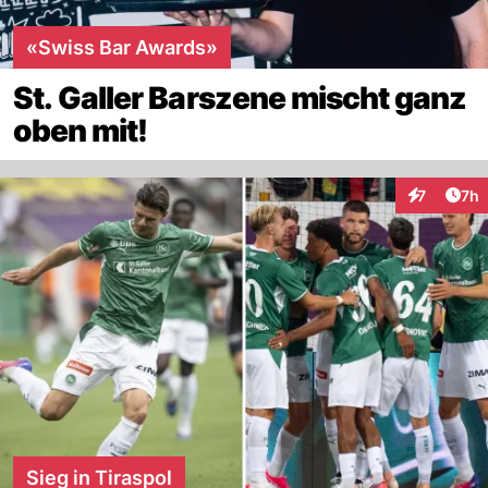
«Swiss Bar Awards»
St. Galler Barszene mischt ganz
oben mit!
Arti
7
7h
Interaktion
Sieg in Tiraspol