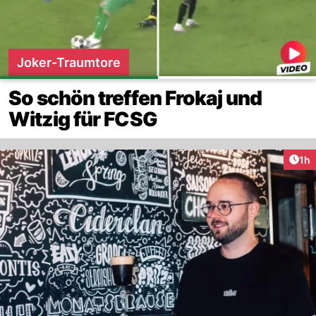
Joker-Traumtore
So schön treffen Frokaj und
Witzig für FCSG
Art
1h