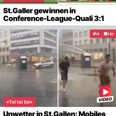
St.Galler gewinnen in
Conference-League-Quali 3:1
Artik
14
14h
Interaktionen
«Toi toi toi»
Unwetter in St.Gallen: Mobiles