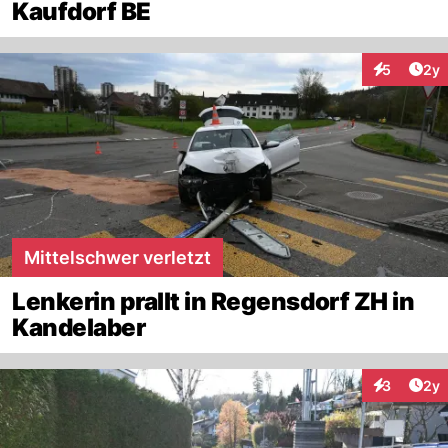
Kaufdorf BE
Arti
5
2y
Interaktion
Mittelschwer verletzt
Lenkerin prallt in Regensdorf ZH in
Kandelaber
Arti
3
2y
Interaktion