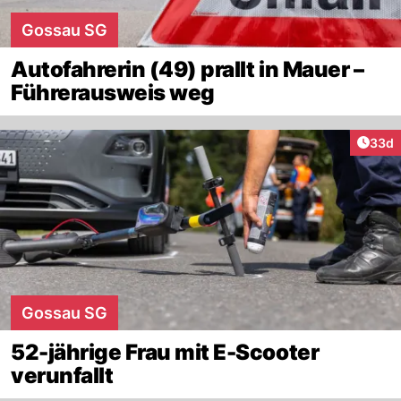
Gossau SG
Autofahrerin (49) prallt in Mauer –
Führerausweis weg
Artik
33d
Gossau SG
52-jährige Frau mit E-Scooter
verunfallt