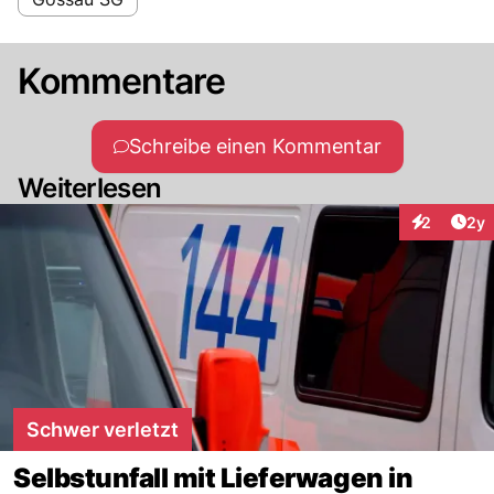
Kommentare
Schreibe einen Kommentar
Weiterlesen
Arti
2
2y
Interaktion
Schwer verletzt
Selbstunfall mit Lieferwagen in