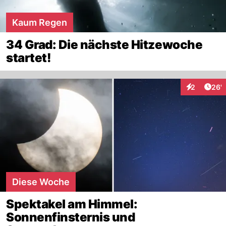
Kaum Regen
34 Grad: Die nächste Hitzewoche
startet!
Arti
2
26'
Interaktione
Diese Woche
Spektakel am Himmel:
Sonnenfinsternis und