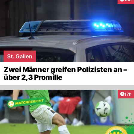
St. Gallen
Zwei Männer greifen Polizisten an –
über 2,3 Promille
Artik
17h