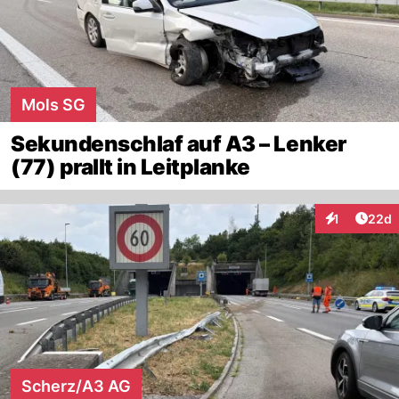
Mols SG
Sekundenschlaf auf A3 – Lenker
(77) prallt in Leitplanke
Artik
1
22d
Interaktione
Scherz/A3 AG