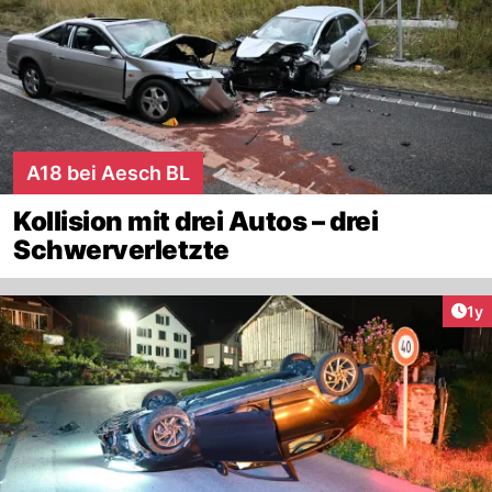
A18 bei Aesch BL
Kollision mit drei Autos – drei
Schwerverletzte
Art
1y