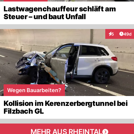
Lastwagenchauffeur schläft am
Steuer – und baut Unfall
Artik
5
49d
Interaktionen
Wegen Bauarbeiten?
Kollision im Kerenzerbergtunnel bei
Filzbach GL
MEHR AUS RHEINTAL