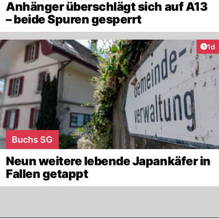
Anhänger überschlägt sich auf A13
– beide Spuren gesperrt
Art
1d
Buchs SG
Neun weitere lebende Japankäfer in
Fallen getappt