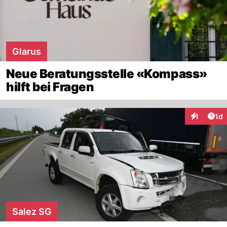
Glarus
Neue Beratungsstelle «Kompass»
hilft bei Fragen
Art
1
1d
Interaktion
Salez SG