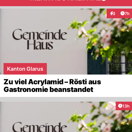
Arti
3
7h
Interaktion
Kanton Glarus
Zu viel Acrylamid – Rösti aus
Gastronomie beanstandet
Artik
13h