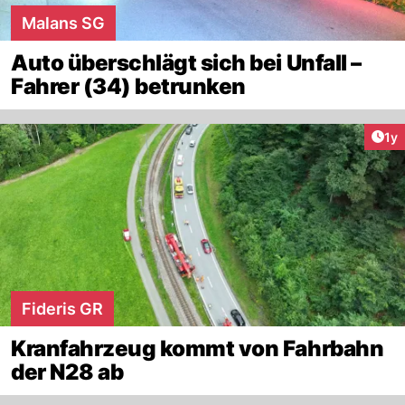
Malans SG
Auto überschlägt sich bei Unfall –
Fahrer (34) betrunken
Art
1y
Fideris GR
Kranfahrzeug kommt von Fahrbahn
der N28 ab