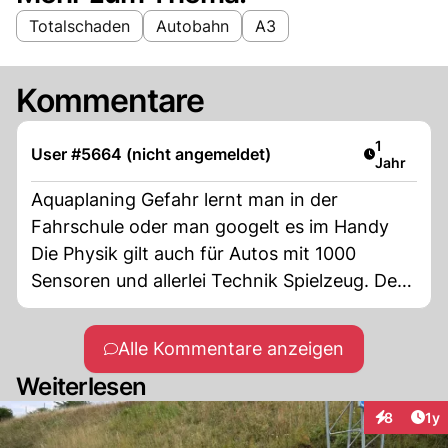
Totalschaden
Autobahn
A3
Kommentare
Artikel ver
1
User #5664 (nicht angemeldet)
Jahr
Aquaplaning Gefahr lernt man in der
Fahrschule oder man googelt es im Handy
Die Physik gilt auch für Autos mit 1000
Sensoren und allerlei Technik Spielzeug. Den
Hirnmangel des Fahrers wird durch Technik
nicht ausgeglichen
Alle Kommentare anzeigen
Weiterlesen
Art
8
1y
Interaktion