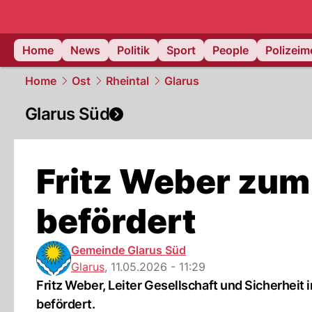
Home
News
Politik
Sport
People
Polizei
Home
Ost
Rheintal
Glarus
Glarus Süd
Fritz Weber zum
befördert
Gemeinde Glarus Süd
Glarus
,
11.05.2026 - 11:29
Fritz Weber, Leiter Gesellschaft und Sicherheit
befördert.