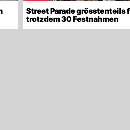
n
Street Parade grösstenteils f
trotzdem 30 Festnahmen