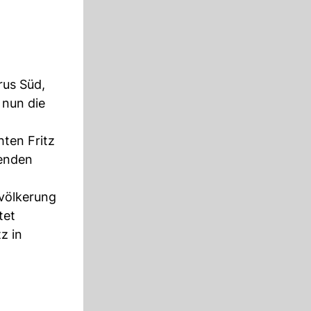
rus Süd,
 nun die
ten Fritz
henden
evölkerung
tet
z in