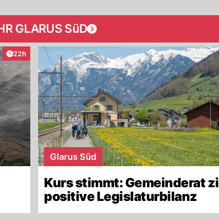
HR GLARUS SüD
Artikel veröffentlicht:
22h
Glarus Süd
Kurs stimmt: Gemeinderat z
positive Legislaturbilanz