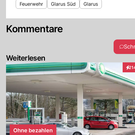
Feuerwehr
Glarus Süd
Glarus
Kommentare
Sch
Weiterlesen
21
Inte
Ohne bezahlen