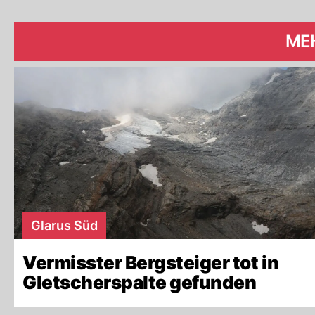
ME
Glarus Süd
Vermisster Bergsteiger tot in
Gletscherspalte gefunden