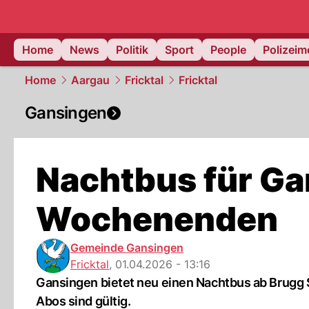
Home
News
Politik
Sport
People
Polizei
Home
Aargau
Fricktal
Fricktal
Gansingen
Nachtbus für Ga
Wochenenden
Gemeinde Gansingen
Fricktal
,
01.04.2026 - 13:16
Gansingen bietet neu einen Nachtbus ab Brugg S
Abos sind gültig.