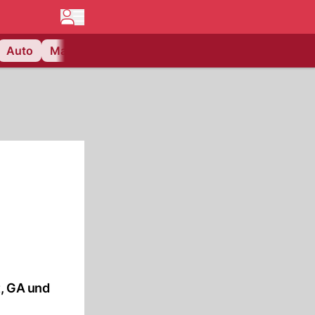
Auto
Matchcenter
Videos
Nau Plus
Lifestyle
t, GA und