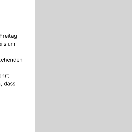
Freitag
ils um
stehenden
ahrt
, dass