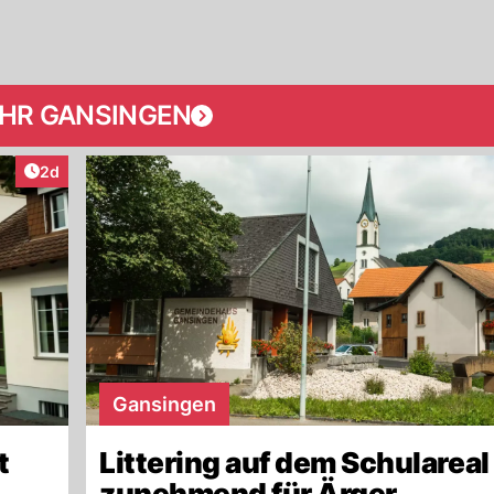
HR GANSINGEN
Artikel veröffentlicht:
2d
Gansingen
t
Littering auf dem Schulareal
zunehmend für Ärger