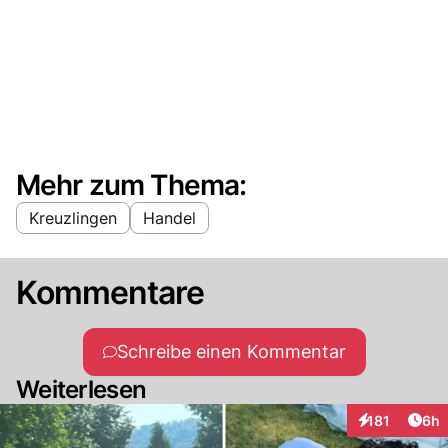
Mehr zum Thema:
Kreuzlingen
Handel
Kommentare
Schreibe einen Kommentar
Weiterlesen
Arti
181
6h
Interaktionen