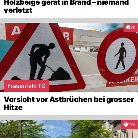
Holzbeige gerät in Brand – niemand
verletzt
Arti
7h
Frauenfeld TG
Vorsicht vor Astbrüchen bei grosser
Hitze
Artik
12h