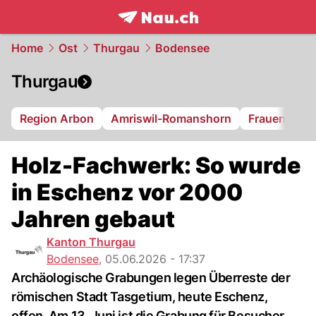
frontpage.
NAU.ch
Home
Ost
Thurgau
Bodensee
Thurgau
Region Arbon
Amriswil-Romanshorn
Frauenfeld
Holz-Fachwerk: So wurde
in Eschenz vor 2000
Jahren gebaut
Kanton Thurgau
Bodensee
,
05.06.2026 - 17:37
Archäologische Grabungen legen Überreste der
römischen Stadt Tasgetium, heute Eschenz,
offen. Am 13. Juni ist die Grabung für Besucher