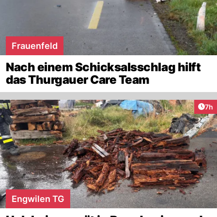
Frauenfeld
Nach einem Schicksalsschlag hilft
das Thurgauer Care Team
Arti
7h
Engwilen TG