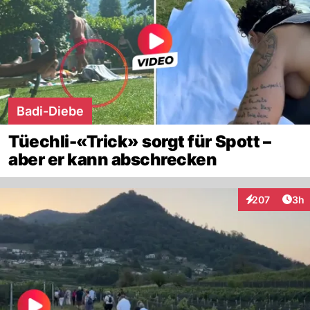
Badi-Diebe
Tüechli-«Trick» sorgt für Spott –
aber er kann abschrecken
Arti
207
3h
Interaktionen