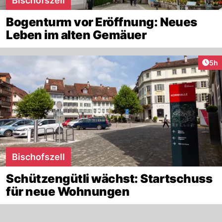
Bischofszell
Bogenturm vor Eröffnung: Neues
Leben im alten Gemäuer
Arti
5h
Bischofszell
Schützengütli wächst: Startschuss
für neue Wohnungen