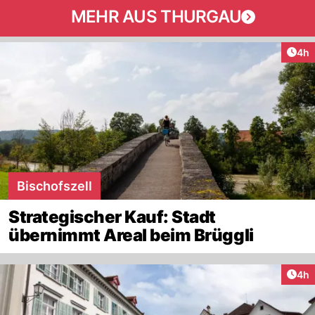
MEHR AUS THURGAU
Arti
4h
Bischofszell
Strategischer Kauf: Stadt
übernimmt Areal beim Brüggli
Arti
4h