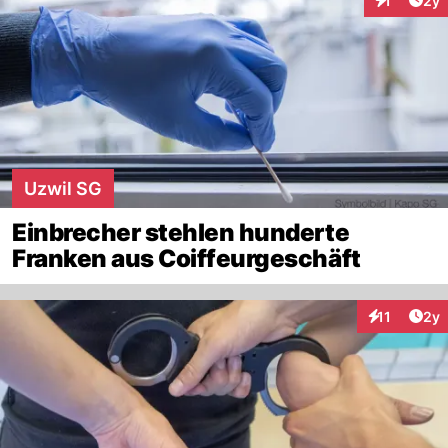
1
2y
Interaktion
Uzwil SG
Einbrecher stehlen hunderte
Franken aus Coiffeurgeschäft
Arti
11
2y
Interaktione