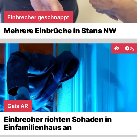
Einbrecher geschnappt
Mehrere Einbrüche in Stans NW
Arti
2
2y
Interaktion
Gais AR
Einbrecher richten Schaden in
Einfamilienhaus an