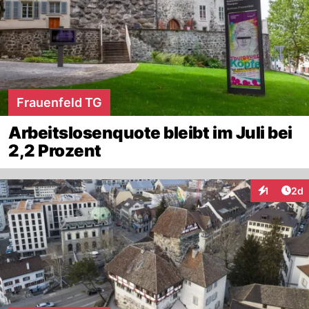
Frauenfeld TG
Arbeitslosenquote bleibt im Juli bei
2,2 Prozent
Arti
1
2d
Interaktion