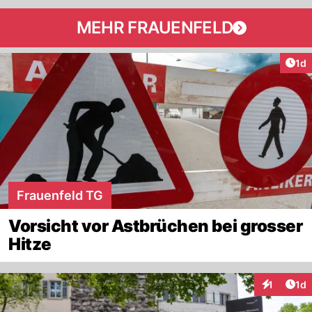
MEHR FRAUENFELD
Art
1d
Frauenfeld TG
Vorsicht vor Astbrüchen bei grosser
Hitze
Art
1
1d
Interaktion