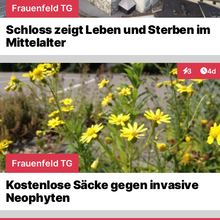
Frauenfeld TG
Schloss zeigt Leben und Sterben im
Mittelalter
Arti
3
4d
Interaktion
Frauenfeld TG
Kostenlose Säcke gegen invasive
Neophyten