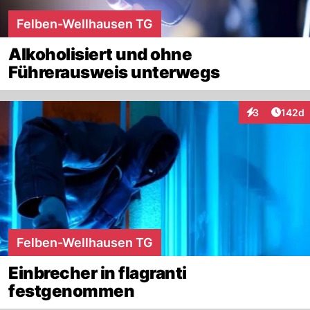
Felben-Wellhausen TG
Alkoholisiert und ohne
Führerausweis unterwegs
Artike
3
142d
Interaktionen
Felben-Wellhausen TG
Einbrecher in flagranti
festgenommen