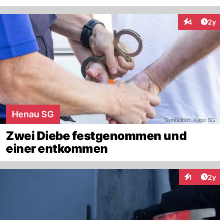
Arti
4
2y
Interaktion
Henau SG
Zwei Diebe festgenommen und
einer entkommen
Arti
1
2y
Interaktion