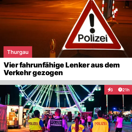
Thurgau
Vier fahrunfähige Lenker aus dem
Verkehr gezogen
Artik
3
21h
Interaktione