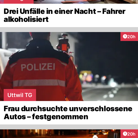
Drei Unfälle in einer Nacht – Fahrer
alkoholisiert
Artik
20h
Uttwil TG
Frau durchsuchte unverschlossene
Autos – festgenommen
Artik
20h