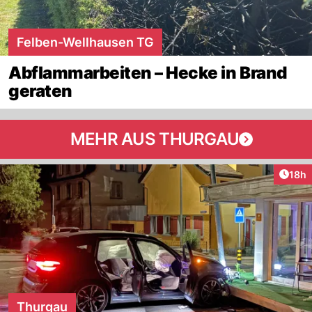
Felben-Wellhausen TG
Abflammarbeiten – Hecke in Brand
geraten
MEHR AUS THURGAU
Artik
18h
Thurgau