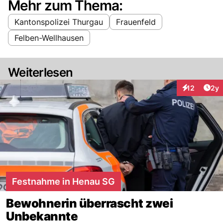
Mehr zum Thema:
Kantonspolizei Thurgau
Frauenfeld
Felben-Wellhausen
Weiterlesen
Arti
12
2y
Interaktione
Festnahme in Henau SG
Bewohnerin überrascht zwei
Unbekannte