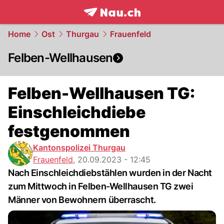
frontpage.
NAU.ch
Home
Ost
Thurgau
Frauenfeld
Felben-Wellhausen
Felben-Wellhausen TG:
Einschleichdiebe
festgenommen
Kantonspolizei Thurgau
Frauenfeld
,
20.09.2023 - 12:45
Nach Einschleichdiebstählen wurden in der Nacht
zum Mittwoch in Felben-Wellhausen TG zwei
Männer von Bewohnern überrascht.