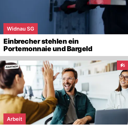
Widnau SG
Einbrecher stehlen ein
Portemonnaie und Bargeld
5
Inte
Arbeit