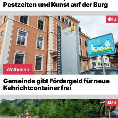
Postzeiten und Kunst auf der Burg
Art
1d
Wolhusen
Gemeinde gibt Fördergeld für neue
Kehrichtcontainer frei
Arti
3d