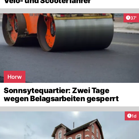
Velo- und Scooterfahrer
Arti
37'
Horw
Sonnsytequartier: Zwei Tage
wegen Belagsarbeiten gesperrt
Art
1d