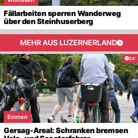
Fällarbeiten sperren Wanderweg
über den Steinhuserberg
MEHR AUS LUZERNERLAND
Arti
24'
Emmen
Gersag-Areal: Schranken bremsen