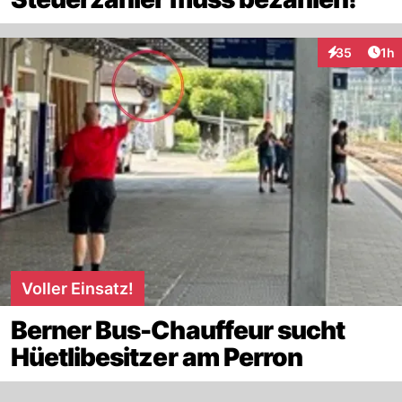
Art
35
1h
Interaktione
Voller Einsatz!
Berner Bus-Chauffeur sucht
Hüetlibesitzer am Perron