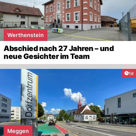
Werthenstein
Abschied nach 27 Jahren – und
neue Gesichter im Team
Art
1d
Meggen