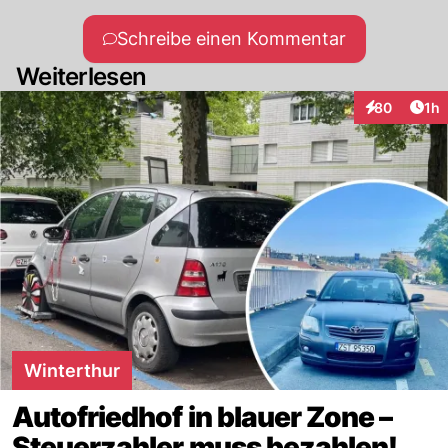
Schreibe einen Kommentar
Weiterlesen
Art
80
1h
Interaktione
Winterthur
Autofriedhof in blauer Zone –
Steuerzahler muss bezahlen!