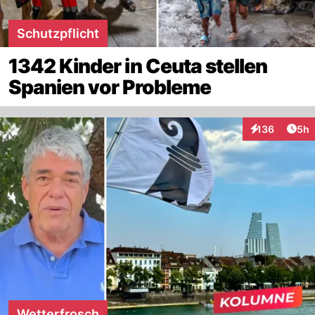
Schutzpflicht
1342 Kinder in Ceuta stellen
Spanien vor Probleme
Arti
136
5h
Interaktionen
Wetterfrosch