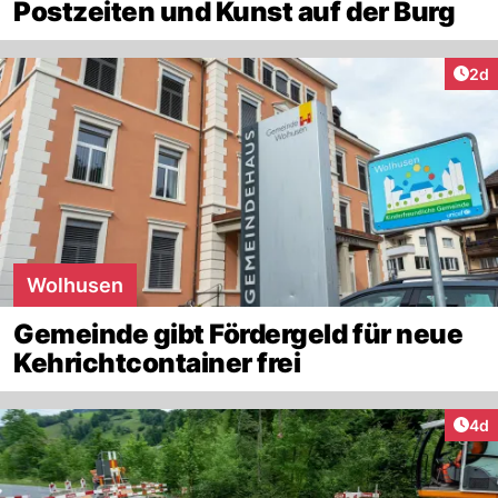
Postzeiten und Kunst auf der Burg
Arti
2d
Wolhusen
Gemeinde gibt Fördergeld für neue
Kehrichtcontainer frei
Arti
4d