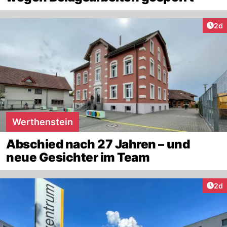
Arti
2d
Werthenstein
Abschied nach 27 Jahren – und
neue Gesichter im Team
Arti
2d