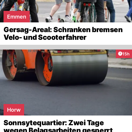
Emmen
Gersag-Areal: Schranken bremsen
Velo- und Scooterfahrer
Artik
15h
Horw
Sonnsytequartier: Zwei Tage
wegen Belagsarbeiten gesperrt