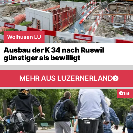
Wolhusen LU
Ausbau der K 34 nach Ruswil
günstiger als bewilligt
MEHR AUS LUZERNERLAND
Artik
15h