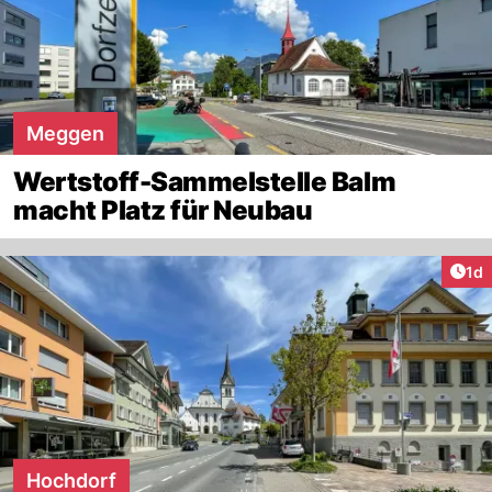
Meggen
Wertstoff-Sammelstelle Balm
macht Platz für Neubau
Art
1d
Hochdorf