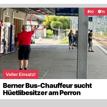
Art
30
1h
Interaktione
Voller Einsatz!
Berner Bus-Chauffeur sucht
Hüetlibesitzer am Perron