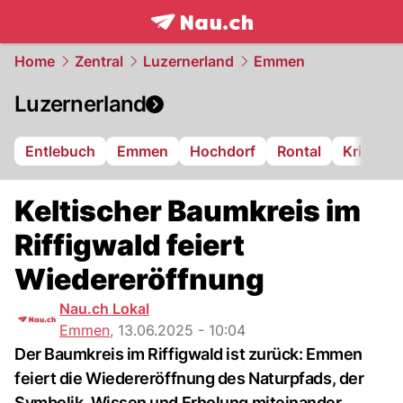
frontpage.
NAU.ch
Home
Zentral
Luzernerland
Emmen
Luzernerland
Entlebuch
Emmen
Hochdorf
Rontal
Kriens
Keltischer Baumkreis im
Riffigwald feiert
Wiedereröffnung
Nau.ch Lokal
Emmen
,
13.06.2025 - 10:04
Der Baumkreis im Riffigwald ist zurück: Emmen
feiert die Wiedereröffnung des Naturpfads, der
Symbolik, Wissen und Erholung miteinander