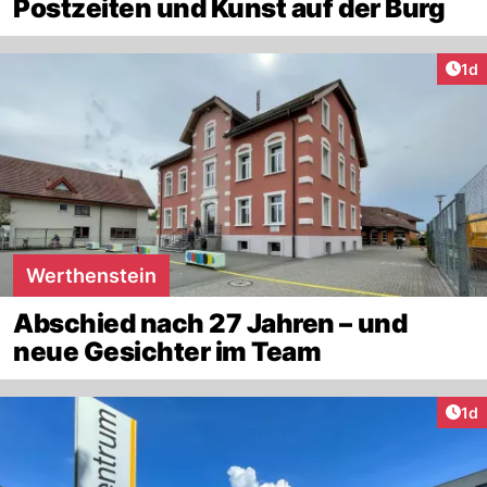
Postzeiten und Kunst auf der Burg
Art
1d
Werthenstein
Abschied nach 27 Jahren – und
neue Gesichter im Team
Art
1d