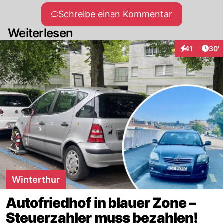
Schreibe einen Kommentar
Weiterlesen
Arti
41
30'
Interaktionen
Winterthur
Autofriedhof in blauer Zone –
Steuerzahler muss bezahlen!