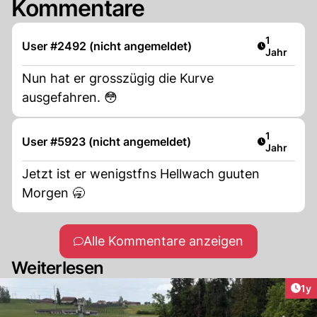
Kommentare
Artikel ver
1
User #2492 (nicht angemeldet)
Jahr
Nun hat er grosszügig die Kurve
ausgefahren. 😳
Artikel ver
1
User #5923 (nicht angemeldet)
Jahr
Jetzt ist er wenigstfns Hellwach guuten
Morgen 🥱
Alle Kommentare anzeigen
Weiterlesen
Art
1y