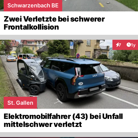
Schwarzenbach BE
Zwei Verletzte bei schwerer
Frontalkollision
Art
7
1y
Interaktion
St. Gallen
Elektromobilfahrer (43) bei Unfall
mittelschwer verletzt