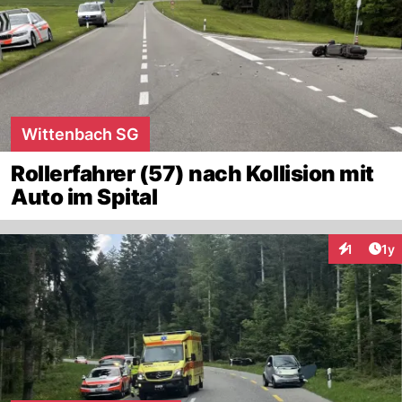
Wittenbach SG
Rollerfahrer (57) nach Kollision mit
Auto im Spital
Art
1
1y
Interaktion