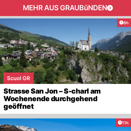
MEHR AUS GRAUBüNDEN
Arti
6h
Scuol GR
Strasse San Jon – S-charl am
Wochenende durchgehend
geöffnet
Artik
11h