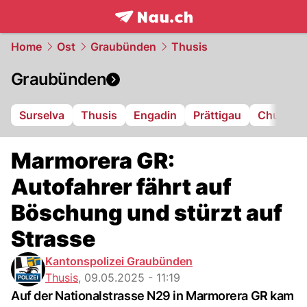
frontpage.
NAU.ch
Home
Ost
Graubünden
Thusis
Graubünden
Surselva
Thusis
Engadin
Prättigau
Chur
L
Marmorera GR:
Autofahrer fährt auf
Böschung und stürzt auf
Strasse
Kantonspolizei Graubünden
Thusis
,
09.05.2025 - 11:19
Auf der Nationalstrasse N29 in Marmorera GR kam