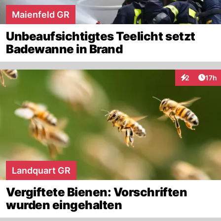
Maienfeld GR
Unbeaufsichtigtes Teelicht setzt
Badewanne in Brand
Artik
2
17h
Interaktione
Landquart GR
Vergiftete Bienen: Vorschriften
wurden eingehalten