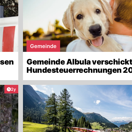
Gemeinde
ssen
Gemeinde Albula verschickt
Hundesteuerrechnungen 2
Artikel veröffentlicht:
2y