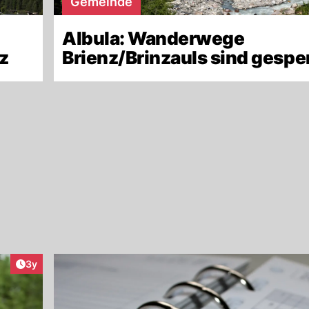
Gemeinde
Albula: Wanderwege
z
Brienz/Brinzauls sind gespe
Artikel veröffentlicht:
3y