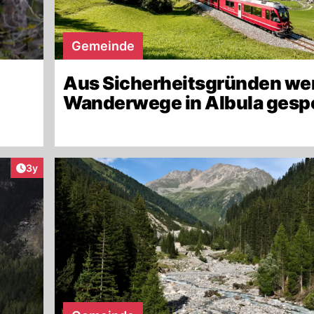
Gemeinde
Aus Sicherheitsgründen we
Wanderwege in Albula gesp
Artikel veröffentlicht:
3y