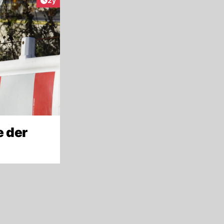
2y
e der