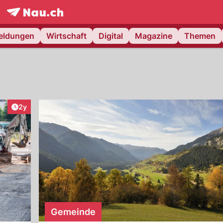
frontpage.
NAU.ch
meldungen
Wirtschaft
Digital
Magazine
Themen
Artikel veröffentlicht:
2y
Gemeinde