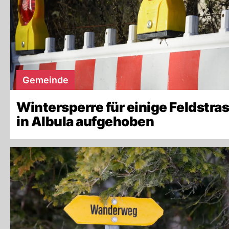
Gemeinde
Wintersperre für einige Feldstra
in Albula aufgehoben