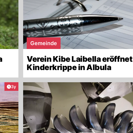
Gemeinde
a
Verein Kibe Laibella eröffne
Kinderkrippe in Albula
Artikel veröffentlicht:
3y