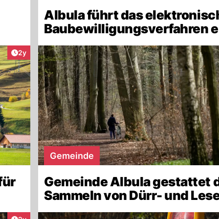
Albula führt das elektronisc
Baubewilligungsverfahren e
Artikel veröffentlicht:
2y
Gemeinde
für
Gemeinde Albula gestattet 
Sammeln von Dürr- und Les
Artikel veröffentlicht: