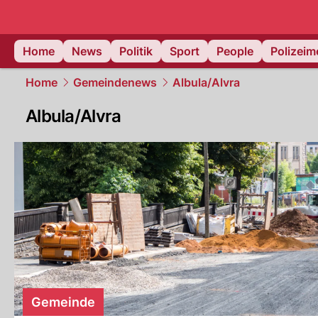
Home
News
Politik
Sport
People
Polizei
Home
Gemeindenews
Albula/Alvra
Albula/Alvra
Gemeinde