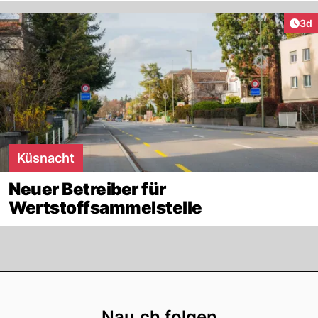
Arti
3d
Küsnacht
Neuer Betreiber für
Wertstoffsammelstelle
Footer
Nau.ch folgen