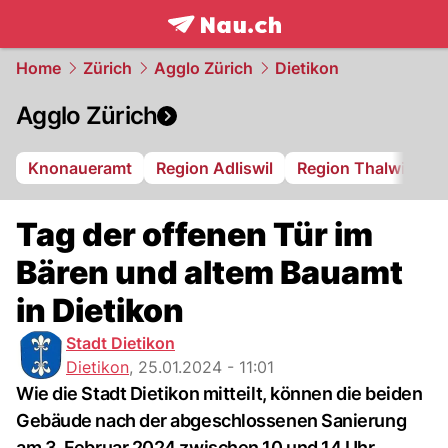
frontpage.
NAU.ch
Home
Zürich
Agglo Zürich
Dietikon
Agglo Zürich
Knonaueramt
Region Adliswil
Region Thalwil
R
Tag der offenen Tür im
Bären und altem Bauamt
in Dietikon
Stadt Dietikon
Dietikon
,
25.01.2024 - 11:01
Wie die Stadt Dietikon mitteilt, können die beiden
Gebäude nach der abgeschlossenen Sanierung
am 3. Februar 2024 zwischen 10 und 14 Uhr