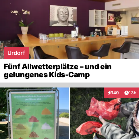
Urdorf
Fünf Allwetterplätze – und ein
gelungenes Kids-Camp
Artik
349
13h
Interaktionen