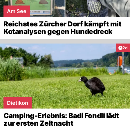
Am See
Reichstes Zürcher Dorf kämpft mit
Kotanalysen gegen Hundedreck
Arti
2d
Dietikon
Camping-Erlebnis: Badi Fondli lädt
zur ersten Zeltnacht