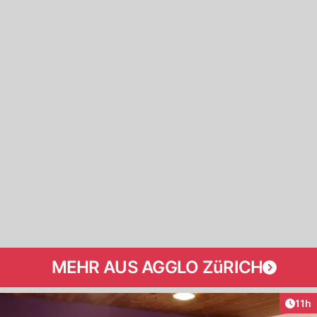
MEHR AUS AGGLO ZüRICH
Artik
11h