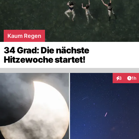
Kaum Regen
34 Grad: Die nächste
Hitzewoche startet!
Art
3
1h
Interaktion