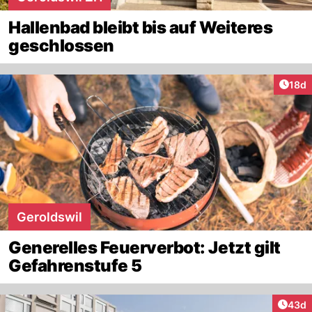
Hallenbad bleibt bis auf Weiteres
geschlossen
Artik
18d
Geroldswil
Generelles Feuerverbot: Jetzt gilt
Gefahrenstufe 5
Artik
43d