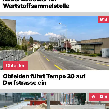
Wertstoffsammelstelle
Art
1d
Obfelden
Obfelden führt Tempo 30 auf
Dorfstrasse ein
Art
1
1d
Interaktion