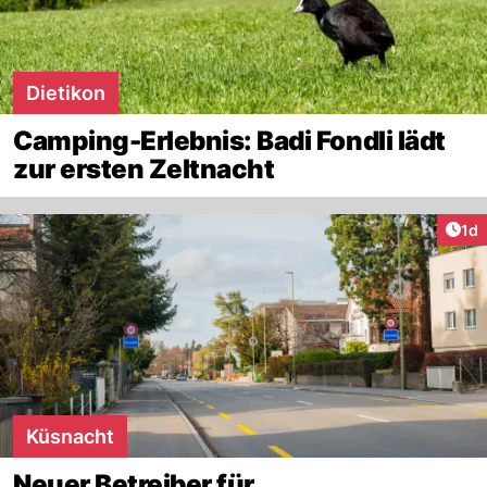
Dietikon
Camping-Erlebnis: Badi Fondli lädt
zur ersten Zeltnacht
Art
1d
Küsnacht
Neuer Betreiber für