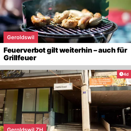
Geroldswil
Feuerverbot gilt weiterhin – auch für
Grillfeuer
Arti
4d
Geroldswil ZH