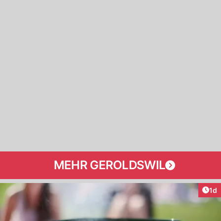
MEHR GEROLDSWIL
Art
1d