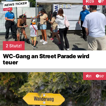
Art
329
7'
Interaktionen
2 Stutz!
WC-Gang an Street Parade wird
teuer
Arti
31
50'
Interaktionen