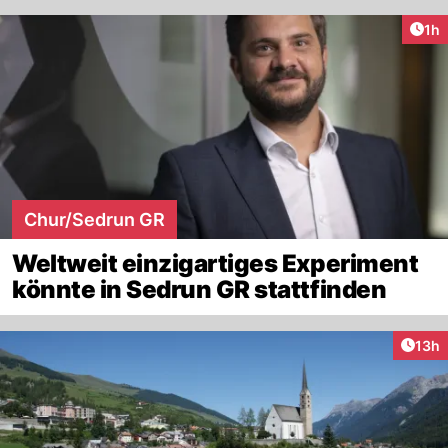
Art
1h
Chur/Sedrun GR
Weltweit einzigartiges Experiment
könnte in Sedrun GR stattfinden
Artik
13h