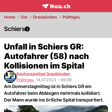
frontpage.
NAU.ch
Home
Ost
Graubünden
Prättigau
Schiers
Unfall in Schiers GR:
Autofahrer (58) nach
Kollisionen im Spital
Kantonspolizei Graubünden
Prättigau
,
14.07.2023 - 09:09
Am Donnerstagmittag ist in Schiers GR ein
Autofahrer beim Abbiegen mehrmals kollidiert.
Der Mann wurde ins örtliche Spital transportiert.