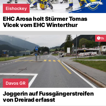
Eishockey
EHC Arosa holt Stürmer Tomas
Vlcek vom EHC Winterthur
Art
1h
Davos GR
Joggerin auf Fussgängerstreifen
von Dreirad erfasst