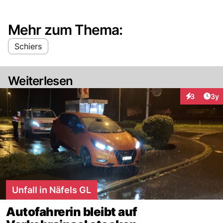
Mehr zum Thema:
Schiers
Weiterlesen
Arti
3
3y
Interaktion
Unfall in Näfels GL
Autofahrerin bleibt auf