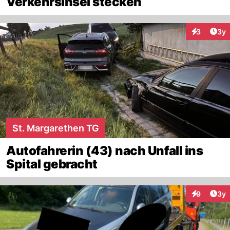
Verkehrsinsel stecken
Arti
3
3y
Interaktion
St. Margarethen TG
Autofahrerin (43) nach Unfall ins
Spital gebracht
Arti
9
3y
Interaktion