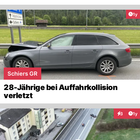
Art
1y
Schiers GR
28-Jährige bei Auffahrkollision
verletzt
Art
3
1y
Interaktion