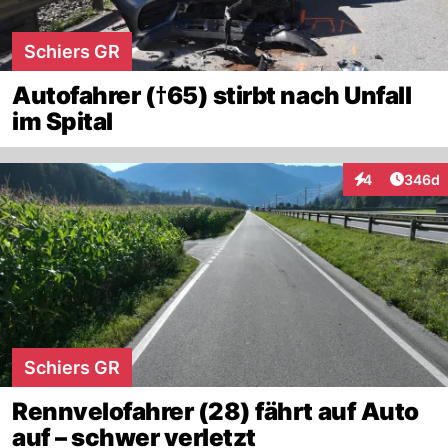
Schiers GR
Autofahrer (†65) stirbt nach Unfall
im Spital
Artikel
4
346d
Interaktionen
Schiers GR
Rennvelofahrer (28) fährt auf Auto
auf – schwer verletzt