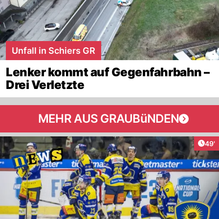
Unfall in Schiers GR
Lenker kommt auf Gegenfahrbahn –
Drei Verletzte
MEHR AUS GRAUBüNDEN
Arti
49'